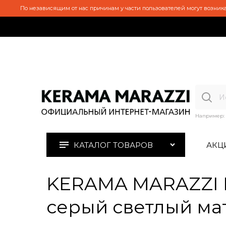
По независящим от нас причинам у части пользователей могут возника
Например:
КАТАЛОГ ТОВАРОВ
АКЦ
KERAMA MARAZZI D
серый светлый ма