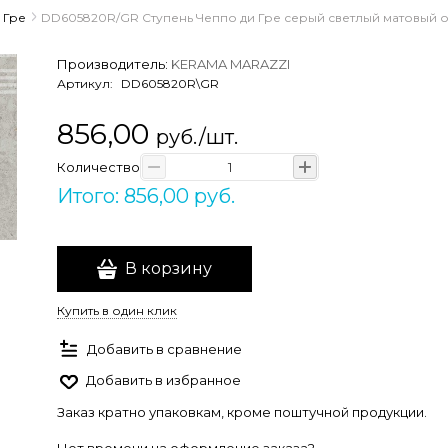
 Гре
DD605820R/GR Ступень Чеппо ди Гре серый светлый матовый 
Производитель:
KERAMA MARAZZI
Артикул:
DD605820R\GR
856,00
руб./шт.
Количество
Итого: 856,00 руб.
В корзину
Купить в один клик
Добавить в сравнение
Добавить в избранное
Заказ кратно упаковкам, кроме поштучной продукции.