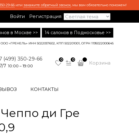
350-29-66
или
закажите обратный звонок
, мы вам обязательно поможем!
Войти
Регистрация
лонов в Москве >>
14 салонов в Подмосковье >>
ООО «ГРЕНЕЛЬ» ИНН 5022057602, КПП 502201001, ОГРН 1195022000645
7 (499) 350-29-66
0
0
Корзина
7/7
10:00 – 19:00
ВЫВОЗ
КОНТАКТЫ
Чеппо ди Гре
0,9