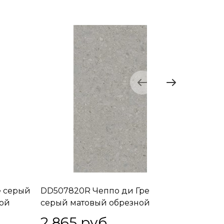
е серый
DD507820R Чеппо ди Гре
DD50792
ной
серый матовый обрезной
серый т
60x119,5x0,9
обрезной
2 865
 руб.
2 95