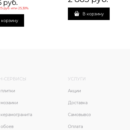
6
 руб.
25 руб.
или
25,30%
В корзину
 корзину
Н-СЕРВИСЫ
УСЛУГИ
плитки
Акции
 мозаики
Доставка
керамогранита
Самовывоз
 обоев
Оплата