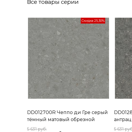
Все товары серии
Скидка 25,30%
DD012700R Чеппо ди Гре серый
DD0128
тёмный матовый обрезной
антрац
119,5x119,5x1,1
119,5x119
5 631
 руб.
5 631
 руб