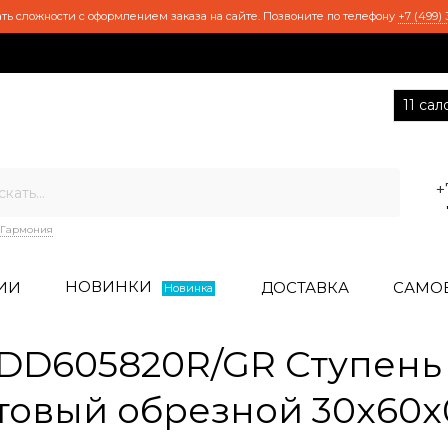
ть сложности с оформлением заказа на сайте. Позвоните по телефону
+7 (499) 
11 са
+
Гармония
НОВИНКИ
ИИ
ДОСТАВКА
САМО
Новинка
D605820R/GR Ступень 
товый обрезной 30x60x