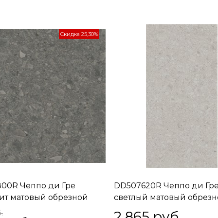
Скидка 25,30%
00R Чеппо ди Гре
DD507620R Чеппо ди Гр
ит матовый обрезной
светлый матовый обрез
,5x1,1
60x119,5x0,9
2 865
 руб.
.