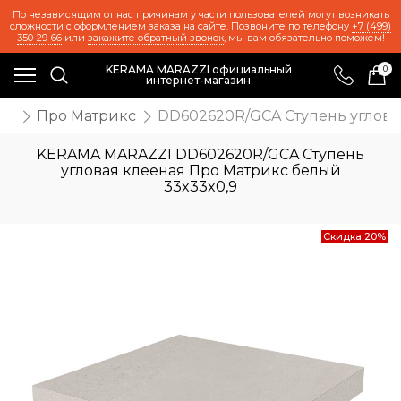
По независящим от нас причинам у части пользователей могут возникать
сложности с оформлением заказа на сайте. Позвоните по телефону
+7 (499)
350-29-66
или
закажите обратный звонок
, мы вам обязательно поможем!
KERAMA MARAZZI официальный
0
интернет-магазин
же
Про Матрикс
DD602620R/GCA Ступень углова
KERAMA MARAZZI DD602620R/GCA Ступень
угловая клееная Про Матрикс белый
33x33x0,9
Скидка 20%