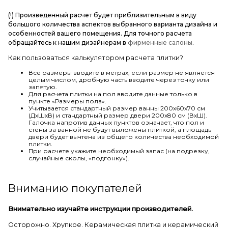
(!) Произведенный расчет будет приблизительным в виду
большого количества аспектов выбранного варианта дизайна и
особенностей вашего помещения. Для точного расчета
обращайтесь к нашим дизайнерам в
фирменные салоны
.
Как пользоваться калькулятором расчета плитки?
Все размеры вводите в метрах, если размер не является
целым числом, дробную часть вводите через точку или
запятую.
Для расчета плитки на пол вводите данные только в
пункте «Размеры пола».
Учитывается стандартный размер ванны 200х60х70 см
(ДхШхВ) и стандартный размер двери 200х80 см (ВхШ).
Галочка напротив данных пунктов означает, что пол и
стены за ванной не будут выложены плиткой, а площадь
двери будет вычтена из общего количества необходимой
плитки.
При расчете укажите необходимый запас (на подрезку,
случайные сколы, «подгонку»).
Вниманию покупателей
Внимательно изучайте инструкции производителей.
Осторожно. Хрупкое. Керамическая плитка и керамический