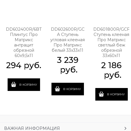
DD602400R/6BT
DD602600R/GC
DD601800R/GCF
Плинтус Про
A Ступень
Ступень клееная
Матрикс
угловая клееная
Про Матрикс
антрацит
Про Матрикс
светлый беж
обрезной
белый 33х33х11
обрезной
60х9,5х11
33х60х11
3 239
294
 руб.
2 186
 руб.
 руб.
В КОРЗИНУ
В КОРЗИНУ
В КОРЗИНУ
ВАЖНАЯ ИНФОРМАЦИЯ