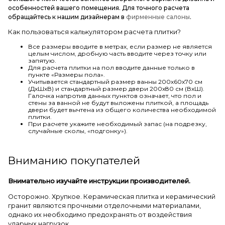
особенностей вашего помещения. Для точного расчета
обращайтесь к нашим дизайнерам в
фирменные салоны
.
Как пользоваться калькулятором расчета плитки?
Все размеры вводите в метрах, если размер не является
целым числом, дробную часть вводите через точку или
запятую.
Для расчета плитки на пол вводите данные только в
пункте «Размеры пола».
Учитывается стандартный размер ванны 200х60х70 см
(ДхШхВ) и стандартный размер двери 200х80 см (ВхШ).
Галочка напротив данных пунктов означает, что пол и
стены за ванной не будут выложены плиткой, а площадь
двери будет вычтена из общего количества необходимой
плитки.
При расчете укажите необходимый запас (на подрезку,
случайные сколы, «подгонку»).
Вниманию покупателей
Внимательно изучайте инструкции производителей.
Осторожно. Хрупкое. Керамическая плитка и керамический
гранит являются прочными отделочными материалами,
однако их необходимо предохранять от воздействия
ударных нагрузок.