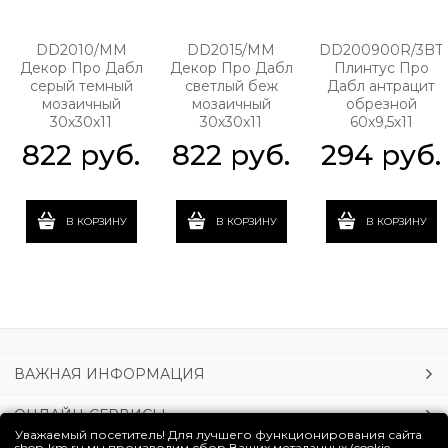
DD2010/MM
DD2015/MM
DD200900R/3BT
Декор Про Дабл
Декор Про Дабл
Плинтус Про
серый темный
светлый беж
Дабл антрацит
мозаичный
мозаичный
обрезной
30х30х11
30х30х11
60х9,5х11
822
 руб.
822
 руб.
294
 руб.
В КОРЗИНУ
В КОРЗИНУ
В КОРЗИНУ
ВАЖНАЯ ИНФОРМАЦИЯ
ОНЛАЙН-СЕРВИСЫ
Уважаемый посетитель! Для лучшего функционирования сайта
shop-km.ru мы производим сбор Ваших метаданных (cookie