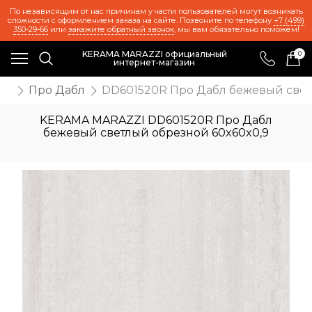
По независящим от нас причинам у части пользователей могут возникать
сложности с оформлением заказа на сайте. Позвоните по телефону
+7 (499)
350-29-66
или
закажите обратный звонок
, мы вам обязательно поможем!
KERAMA MARAZZI официальный
0
интернет-магазин
ии
Про Дабл
DD601520R Про Дабл бежевый свет
KERAMA MARAZZI DD601520R Про Дабл
бежевый светлый обрезной 60x60x0,9