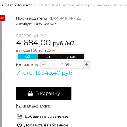
ия
Про Чементо
DD590900R Про Чементо серый матовый обрезной 1
Производитель:
KERAMA MARAZZI
99%
Артикул:
DD590900R
6 245,00
руб./м2
4 684,00
руб./м2
выгода
1 561
или
25 %
м2
шт.
упак.
Количество
Итого: 13 349,40 руб.
В корзину
Купить в один клик
Добавить в сравнение
Добавить в избранное