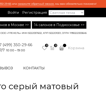
350-29-66
или
закажите обратный звонок
, мы вам обязательно поможем!
Войти
Регистрация
лонов в Москве >>
14 салонов в Подмосковье >>
ООО «ГРЕНЕЛЬ» ИНН 5022057602, КПП 502201001, ОГРН 1195022000645
7 (499) 350-29-66
0
0
Корзина
7/7
10:00 – 19:00
ВЫВОЗ
КОНТАКТЫ
о серый матовый