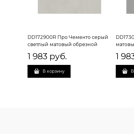
DD172900R Про Чементо серый
DD1730
светлый матовый обрезной
матовы
40,2x40,2x0,8
1 983
 руб.
1 98
В корзину
В