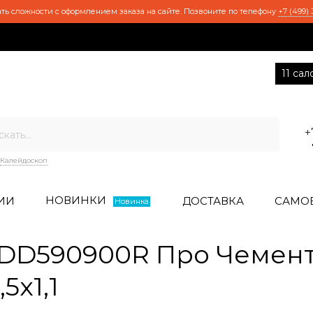
ть сложности с оформлением заказа на сайте. Позвоните по телефону
+7 (499) 
11 са
+
Калейдоскоп
НОВИНКИ
ИИ
ДОСТАВКА
САМО
Новинка
DD590900R Про Чемент
5x1,1