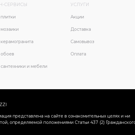
Н-СЕРВИСЫ
УСЛУГИ
плитки
Акции
 мозаики
Доставка
керамогранита
Самовывоз
 обоев
Оплата
сантехники и мебели
ZZI
ация представлена на сайте в ознакомительных целях и ни
ртой, определяемой положениями Статьи 437 (2) Гражданског