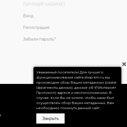
ЛИЧНЫЙ КАБИНЕТ
Вход
Регистрация
Забыли пароль?
Уважаемый посетитель! Для лучшего
функционирования сайта shop-km.ru мы
производим сбор Ваших метаданных (cookie
(фрагменты данных), данные об IP(Интернет
Протокол)-адресе и местоположении). В
случае, если Вы не хотите, чтобы нами был
осуществлён сбор Ваших метаданных, Вам
необходимо покинуть данный сайт.
о
Закрыть