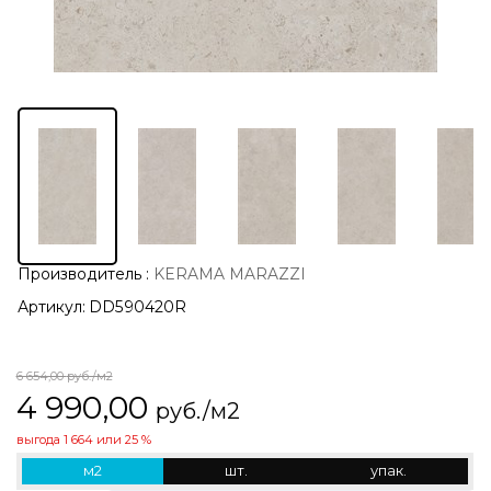
Производитель
:
KERAMA MARAZZI
Артикул:
DD590420R
6 654,00
руб./м2
4 990,00
руб./м2
выгода
1 664
или
25 %
м2
шт.
упак.