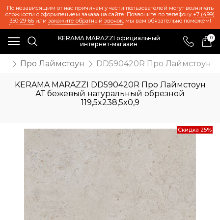
По независящим от нас причинам у части пользователей могут возникать
сложности с оформлением заказа на сайте. Позвоните по телефону
+7 (499)
350-29-66
или
закажите обратный звонок
, мы вам обязательно поможем!
KERAMA MARAZZI официальный
0
интернет-магазин
ия
Про Лаймстоун
DD590420R Про Лаймстоун АТ
KERAMA MARAZZI DD590420R Про Лаймстоун
АТ бежевый натуральный обрезной
119,5x238,5x0,9
Скидка 25%