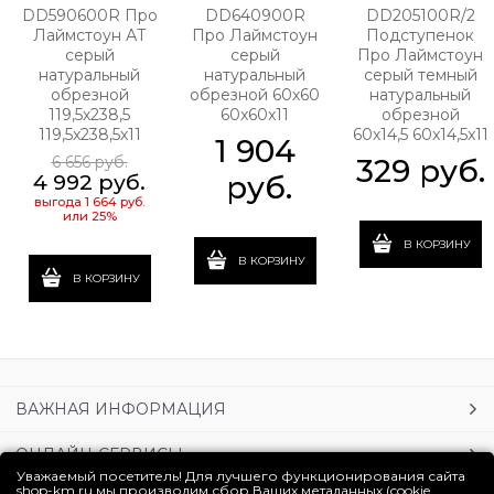
DD590600R Про
DD640900R
DD205100R/2
Лаймстоун АТ
Про Лаймстоун
Подступенок
серый
серый
Про Лаймстоун
натуральный
натуральный
серый темный
обрезной
обрезной 60х60
натуральный
119,5х238,5
60x60x11
обрезной
119,5x238,5x11
60х14,5 60x14,5x11
1 904
6 656
 руб.
329
 руб.
 руб.
4 992
 руб.
выгода
1 664 руб.
или
25%
В КОРЗИНУ
В КОРЗИНУ
В КОРЗИНУ
ВАЖНАЯ ИНФОРМАЦИЯ
ОНЛАЙН-СЕРВИСЫ
Уважаемый посетитель! Для лучшего функционирования сайта
shop-km.ru мы производим сбор Ваших метаданных (cookie