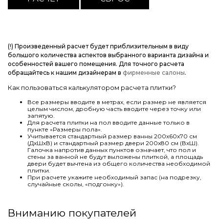
(!) Произведенный расчет будет приблизительным в виду
большого количества аспектов выбранного варианта дизайна и
особенностей вашего помещения. Для точного расчета
обращайтесь к нашим дизайнерам в
фирменные салоны
.
Как пользоваться калькулятором расчета плитки?
Все размеры вводите в метрах, если размер не является
целым числом, дробную часть вводите через точку или
запятую.
Для расчета плитки на пол вводите данные только в
пункте «Размеры пола».
Учитывается стандартный размер ванны 200х60х70 см
(ДхШхВ) и стандартный размер двери 200х80 см (ВхШ).
Галочка напротив данных пунктов означает, что пол и
стены за ванной не будут выложены плиткой, а площадь
двери будет вычтена из общего количества необходимой
плитки.
При расчете укажите необходимый запас (на подрезку,
случайные сколы, «подгонку»).
Вниманию покупателей