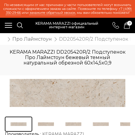
По независящим от нас причинам у части пользователей могут возникать
сложности с оформлением заказа на сайте. Позвоните по телефону
+7 (499)
350-29-66
или
закажите обратный звонок
, мы вам обязательно поможем!
KERAMA MARAZZI официальный
0
интернет-магазин
ия
Про Лаймстоун
DD205420R/2 Подступенок Пр
KERAMA MARAZZI DD205420R/2 Подступенок
Про Лаймстоун бежевый темный
натуральный обрезной 60x14,5x0,9
Производитель
:
KERAMA MARAZZI