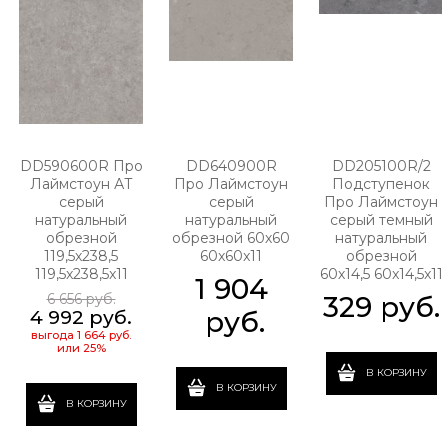
DD590600R Про
DD640900R
DD205100R/2
Лаймстоун АТ
Про Лаймстоун
Подступенок
серый
серый
Про Лаймстоун
натуральный
натуральный
серый темный
обрезной
обрезной 60х60
натуральный
119,5х238,5
60x60x11
обрезной
119,5x238,5x11
60х14,5 60x14,5x11
1 904
6 656
 руб.
329
 руб.
 руб.
4 992
 руб.
выгода
1 664 руб.
или
25%
В КОРЗИНУ
В КОРЗИНУ
В КОРЗИНУ