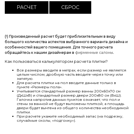
(!) Произведенный расчет будет приблизительным в виду
большого количества аспектов выбранного варианта дизайна и
особенностей вашего помещения. Для точного расчета
обращайтесь к нашим дизайнерам в
фирменные салоны
.
Как пользоваться калькулятором расчета плитки?
Все размеры вводите в метрах, если размер не является
целым числом, дробную часть вводите через точку или
запятую.
Для расчета плитки на пол вводите данные только в
пункте «Размеры пола».
Учитывается стандартный размер ванны 200х60х70 см
(ДхШхВ) и стандартный размер двери 200х80 см (ВхШ).
Галочка напротив данных пунктов означает, что пол и
стены за ванной не будут выложены плиткой, а площадь
двери будет вычтена из общего количества необходимой
плитки.
При расчете укажите необходимый запас (на подрезку,
случайные сколы, «подгонку»).