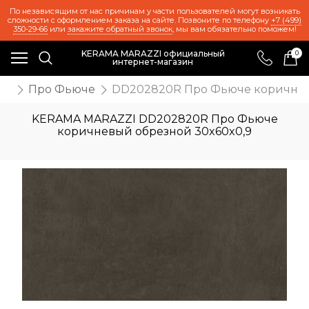
По независящим от нас причинам у части пользователей могут возникать
сложности с оформлением заказа на сайте. Позвоните по телефону
+7 (499)
350-29-66
или
закажите обратный звонок
, мы вам обязательно поможем!
KERAMA MARAZZI официальный
0
интернет-магазин
та
Про Фьюче
DD202820R Про Фьюче коричнев
KERAMA MARAZZI DD202820R Про Фьюче
коричневый обрезной 30x60x0,9