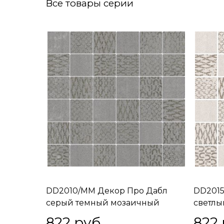
Все товары серии
DD2010/MM Декор Про Дабл
DD2015
серый темный мозаичный
светлы
30х30х11
30х30х
822
 руб.
822