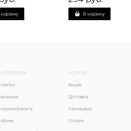
 корзину
В корзину
Н-СЕРВИСЫ
УСЛУГИ
плитки
Акции
 мозаики
Доставка
керамогранита
Самовывоз
 обоев
Оплата