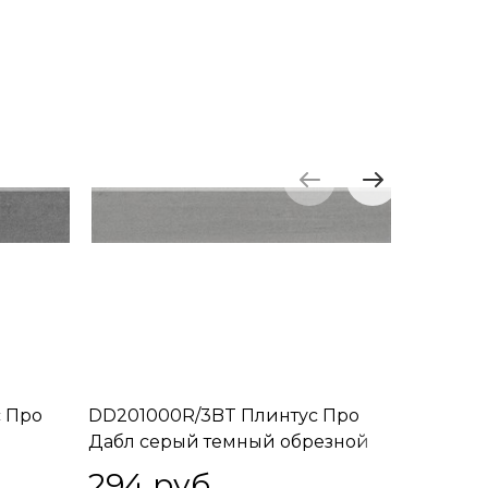
 Про
DD201000R/3BT Плинтус Про
DD20140
Дабл серый темный обрезной
Дабл беж
60х9,5х11
294
 руб.
294
 