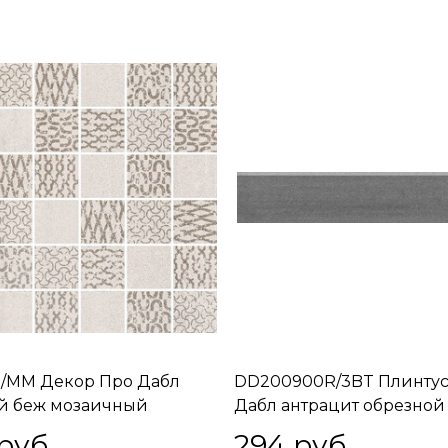
/MM Декор Про Дабл
DD200900R/3BT Плинтус
й беж мозаичный
Дабл антрацит обрезной
11
60х9,5х11
 руб.
294
 руб.