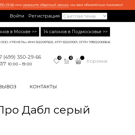
350-29-66
или
закажите обратный звонок
, мы вам обязательно поможем!
Войти
Регистрация
лонов в Москве >>
14 салонов в Подмосковье >>
ООО «ГРЕНЕЛЬ» ИНН 5022057602, КПП 502201001, ОГРН 1195022000645
7 (499) 350-29-66
0
0
Корзина
7/7
10:00 – 19:00
ВЫВОЗ
КОНТАКТЫ
Про Дабл серый