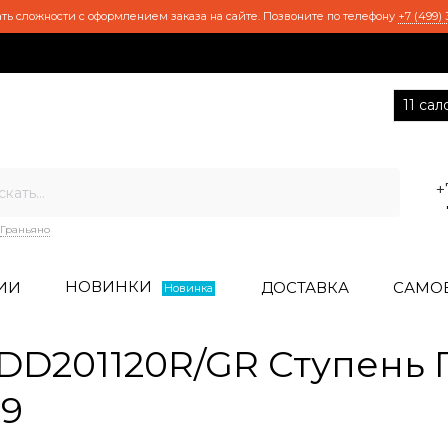
ть сложности с оформлением заказа на сайте. Позвоните по телефону
+7 (499) 
11 са
+
Граньяно
НОВИНКИ
ИИ
ДОСТАВКА
САМО
Новинка
D201120R/GR Ступень 
,9