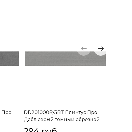
 Про
DD201000R/3BT Плинтус Про
DD20140
Дабл серый темный обрезной
Дабл беж
60х9,5х11
294
 руб.
294
 