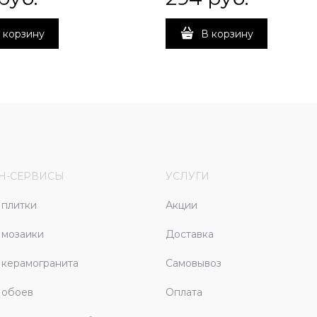
 корзину
В корзину
Н-СЕРВИСЫ
УСЛУГИ
плитки
Акции
 мозаики
Доставка
керамогранита
Самовывоз
 обоев
Оплата