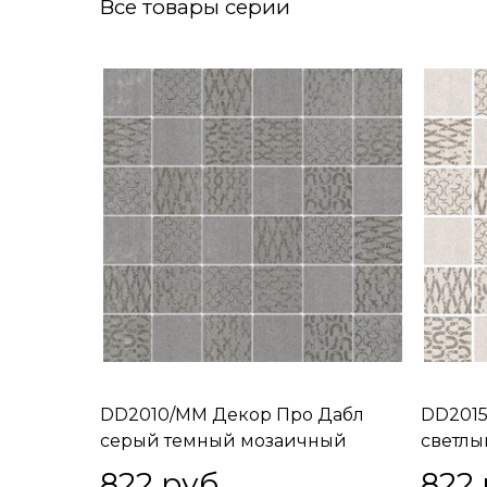
Все товары серии
DD2010/MM Декор Про Дабл
DD2015
серый темный мозаичный
светлы
30х30х11
30х30х
822
 руб.
822