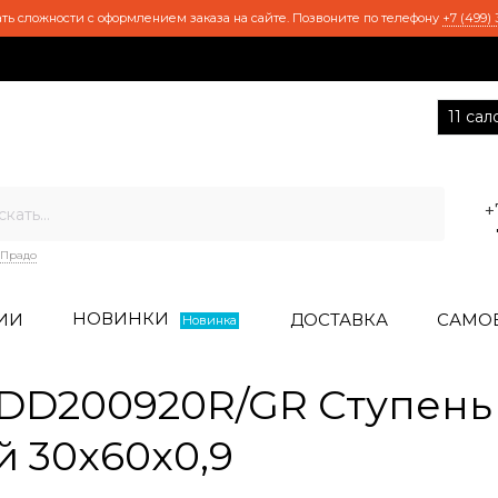
ть сложности с оформлением заказа на сайте. Позвоните по телефону
+7 (499) 
11 са
+
Прадо
НОВИНКИ
ИИ
ДОСТАВКА
САМО
Новинка
DD200920R/GR Ступень
й 30x60x0,9