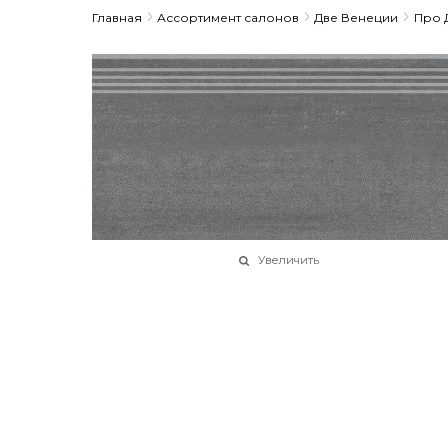
Главная
Ассортимент салонов
Две Венеции
Про 
Увеличить