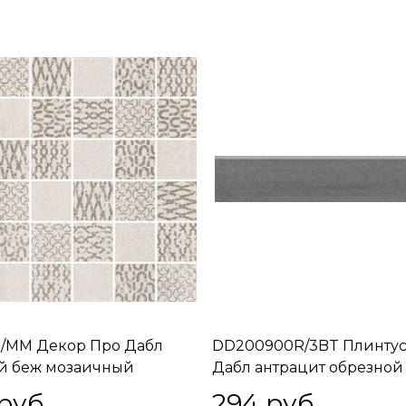
/MM Декор Про Дабл
DD200900R/3BT Плинтус
й беж мозаичный
Дабл антрацит обрезной
11
60х9,5х11
 руб.
294
 руб.