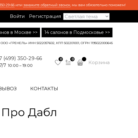
350-29-66
или
закажите обратный звонок
, мы вам обязательно поможем!
Войти
Регистрация
лонов в Москве >>
14 салонов в Подмосковье >>
ООО «ГРЕНЕЛЬ» ИНН 5022057602, КПП 502201001, ОГРН 1195022000645
7 (499) 350-29-66
0
0
Корзина
7/7
10:00 – 19:00
ВЫВОЗ
КОНТАКТЫ
 Про Дабл