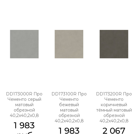
DD173000R Про
DD173100R Про
DD173200R Про
Чементо серый
Чементо
Чементо
матовый
бежевый
коричневый
обрезной
матовый
тёмный матовый
40,2x40,2x0,8
обрезной
обрезной
40,2x40,2x0,8
40,2x40,2x0,8
1 983
1 983
2 067