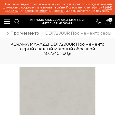
По независящим от нас причинам у части пользователей могут возникать
сложности с оформлением заказа на сайте. Позвоните по телефону
+7 (499)
350-29-66
или
закажите обратный звонок
, мы вам обязательно поможем!
KERAMA MARAZZI официальный
0
интернет-магазин
ия
Про Чементо
DD172900R Про Чементо серый 
KERAMA MARAZZI DD172900R Про Чементо
серый светлый матовый обрезной
40,2x40,2x0,8