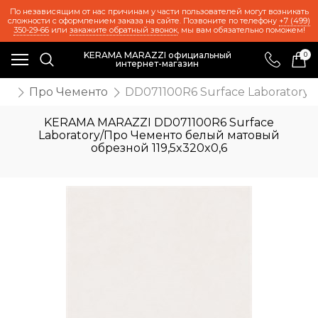
По независящим от нас причинам у части пользователей могут возникать
сложности с оформлением заказа на сайте. Позвоните по телефону
+7 (499)
350-29-66
или
закажите обратный звонок
, мы вам обязательно поможем!
KERAMA MARAZZI официальный
0
интернет-магазин
ия
Про Чементо
DD071100R6 Surface Laboratory
KERAMA MARAZZI DD071100R6 Surface
Laboratory/Про Чементо белый матовый
обрезной 119,5x320x0,6