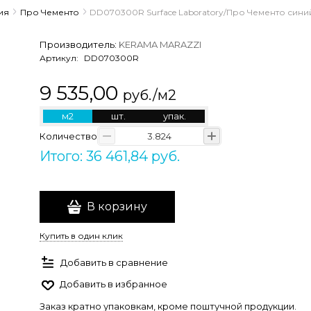
ия
Про Чементо
DD070300R Surface Laboratory/Про Чементо синий
Производитель:
KERAMA MARAZZI
Артикул:
DD070300R
9 535,00
руб./м2
м2
шт.
упак.
Количество
Итого: 36 461,84 руб.
В корзину
Купить в один клик
Добавить в сравнение
Добавить в избранное
Заказ кратно упаковкам, кроме поштучной продукции.