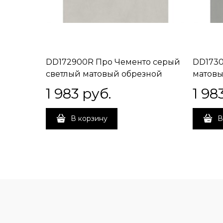
DD172900R Про Чементо серый
DD1730
светлый матовый обрезной
матовы
40,2x40,2x0,8
1 983
 руб.
1 98
В корзину
В