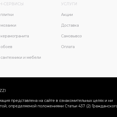
Н-СЕРВИСЫ
УСЛУГИ
плитки
Акции
 мозаики
Доставка
керамогранита
Самовывоз
 обоев
Оплата
сантехники и мебели
ZZI
ация представлена на сайте в ознакомительных целях и ни
ртой, определяемой положениями Статьи 437 (2) Гражданског