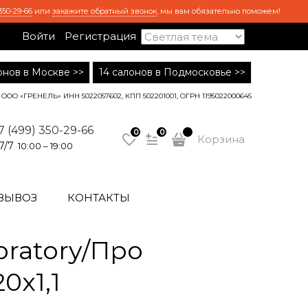
350-29-66
или
закажите обратный звонок
, мы вам обязательно поможем!
Войти
Регистрация
лонов в Москве >>
14 салонов в Подмосковье >>
ООО «ГРЕНЕЛЬ» ИНН 5022057602, КПП 502201001, ОГРН 1195022000645
7 (499) 350-29-66
0
0
Корзина
7/7
10:00 – 19:00
ВЫВОЗ
КОНТАКТЫ
ratory/Про
0x1,1