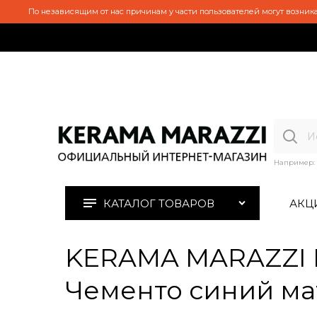
По независящим от нас причинам у части пользователей могут возника
Например:
КАТАЛОГ ТОВАРОВ
АКЦ
KERAMA MARAZZI D
Чементо синий мат