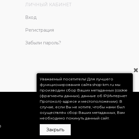
ЛИЧНЫЙ КАБИНЕТ
Вход
Регистрация
Забыли пароль?
Уважаемый посетитель! Для лучшего
функционирования сайта shop-km.ru мы
производим сбор Ваших метаданных (cookie
(фрагменты данных), данные об IP(Интернет
Протокол)-адресе и местоположении). В
случае, если Вы не хотите, чтобы нами был
осуществлён сбор Ваших метаданных, Вам
необходимо покинуть данный сайт.
о
Закрыть