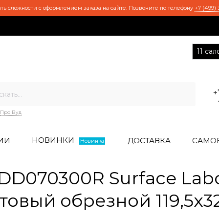
ть сложности с оформлением заказа на сайте. Позвоните по телефону
+7 (499) 
11 са
+
Про Вуд
НОВИНКИ
ИИ
ДОСТАВКА
САМО
Новинка
D070300R Surface Labo
овый обрезной 119,5x32