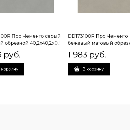
00R Про Чементо серый
DD173100R Про Чементо
й обрезной 40,2x40,2x0,8
бежевый матовый обрез
40,2x40,2x0,8
3
 руб.
1 983
 руб.
 корзину
В корзину