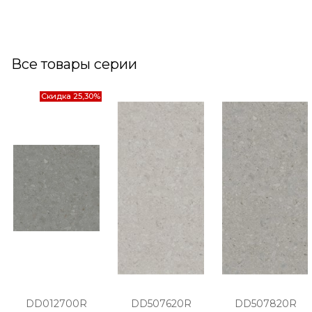
Все товары серии
Скидка 25,30%
DD012700R
DD507620R
DD507820R