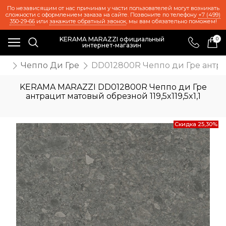
По независящим от нас причинам у части пользователей могут возникать
сложности с оформлением заказа на сайте. Позвоните по телефону
+7 (499)
350-29-66
или
закажите обратный звонок
, мы вам обязательно поможем!
KERAMA MARAZZI официальный
0
интернет-магазин
ия
Чеппо Ди Гре
DD012800R Чеппо ди Гре антраци
KERAMA MARAZZI DD012800R Чеппо ди Гре
антрацит матовый обрезной 119,5x119,5x1,1
Скидка 25,30%