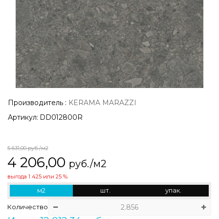
Производитель
:
KERAMA MARAZZI
Артикул:
DD012800R
5 631,00
руб./м2
4 206,00
руб./м2
выгода
1 425
или
25 %
м2
шт.
упак.
Количество