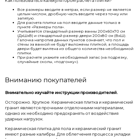
Как пользоваться калькулятором расчета плитки?
Все размеры вводите в метрах, если размер не является
целым числом, дробную часть вводите через точку или
запятую.
Для расчета плитки на пол вводите данные только в
пункте «Размеры пола».
Учитывается стандартный размер ванны 200х60х70 см
(ДхШхВ) и стандартный размер двери 200х80 см (ВхШ).
Галочка напротив данных пунктов означает, что пол и
стены за ванной не будут выложены плиткой, а площадь
двери будет вычтена из общего количества необходимой
плитки.
При расчете укажите необходимый запас (на подрезку,
случайные сколы, «подгонку»).
Вниманию покупателей
Внимательно изучайте инструкции производителей.
Осторожно. Хрупкое. Керамическая плитка и керамический
гранит являются прочными отделочными материалами,
однако их необходимо предохранять от воздействия
ударных нагрузок.
Керамическая плитка для пола и керамический гранит
имеют разные калибры. Для облегчения процесса укладки