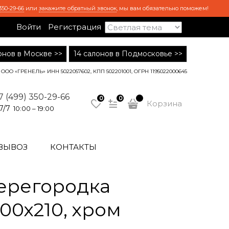
350-29-66
или
закажите обратный звонок
, мы вам обязательно поможем!
Войти
Регистрация
лонов в Москве >>
14 салонов в Подмосковье >>
ООО «ГРЕНЕЛЬ» ИНН 5022057602, КПП 502201001, ОГРН 1195022000645
7 (499) 350-29-66
0
0
Корзина
7/7
10:00 – 19:00
ВЫВОЗ
КОНТАКТЫ
ерегородка
100х210, хром