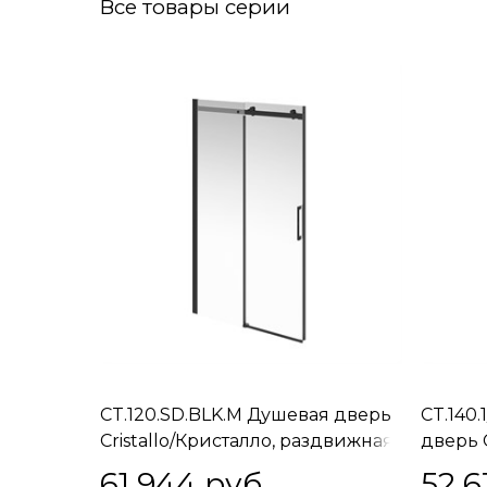
Все товары серии
CT.120.SD.BLK.M Душевая дверь
CT.140.
Cristallo/Кристалло, раздвижная
дверь C
с функцией плавного
раздви
61 944
 руб.
52 6