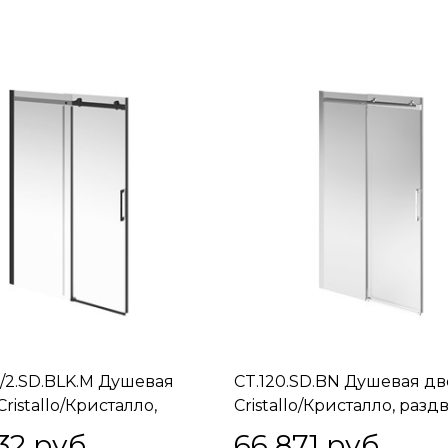
1/2.SD.BLK.M Душевая
CT.120.SD.BN Душевая д
ristallo/Кристалло,
Cristallo/Кристалло, раз
жная с функцией
с функцией плавного
32
 руб.
66 871
 руб.