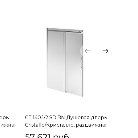
верь
CT.140.1/2.SD.BN Душевая дверь
CT.90.F
движная
Cristallo/Кристалло, раздвижная
боковая 
с функцией плавного
Кристалл
57 621
 руб.
27 41