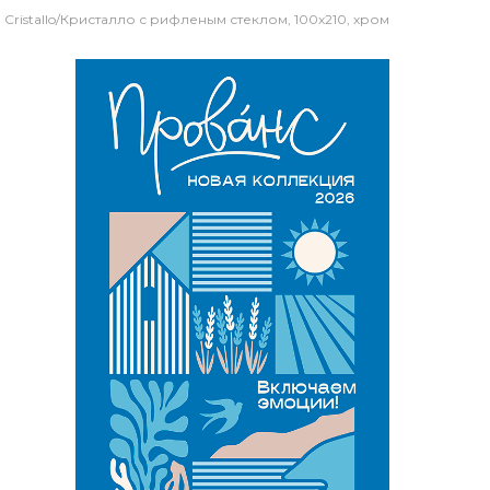
Cristallo/Кристалло с рифленым стеклом, 100х210, хром