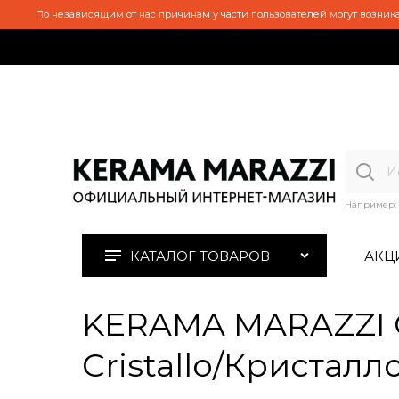
По независящим от нас причинам у части пользователей могут возника
Например:
КАТАЛОГ ТОВАРОВ
АКЦ
KERAMA MARAZZI C
Cristallo/Кристалл