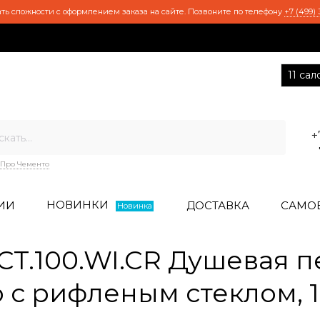
ть сложности с оформлением заказа на сайте. Позвоните по телефону
+7 (499) 
11 са
+
Про Чементо
НОВИНКИ
ИИ
ДОСТАВКА
САМО
Новинка
T.100.WI.CR Душевая п
о с рифленым стеклом, 