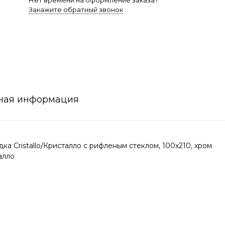
Нет времени на оформление заказа?
Закажите обратный звонок
ная информация
а Cristallo/Кристалло с рифленым стеклом, 100х210, хром
алло