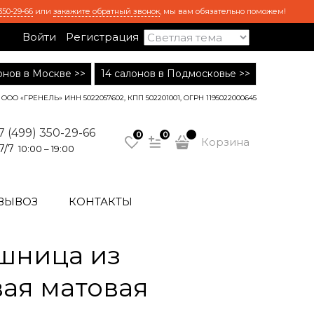
350-29-66
или
закажите обратный звонок
, мы вам обязательно поможем!
Войти
Регистрация
лонов в Москве >>
14 салонов в Подмосковье >>
ООО «ГРЕНЕЛЬ» ИНН 5022057602, КПП 502201001, ОГРН 1195022000645
7 (499) 350-29-66
0
0
Корзина
7/7
10:00 – 19:00
ВЫВОЗ
КОНТАКТЫ
шница из
вая матовая