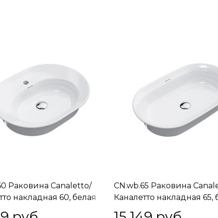
60 Раковина Canaletto/
CN.wb.65 Раковина Canale
тто накладная 60, белая
Каналетто накладная 65, 
вая
глянцевая
49
 руб.
15 149
 руб.