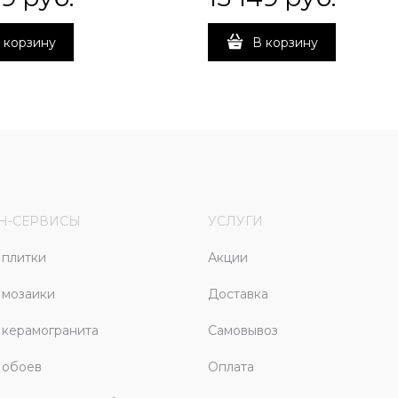
 корзину
В корзину
Н-СЕРВИСЫ
УСЛУГИ
плитки
Акции
 мозаики
Доставка
керамогранита
Самовывоз
 обоев
Оплата