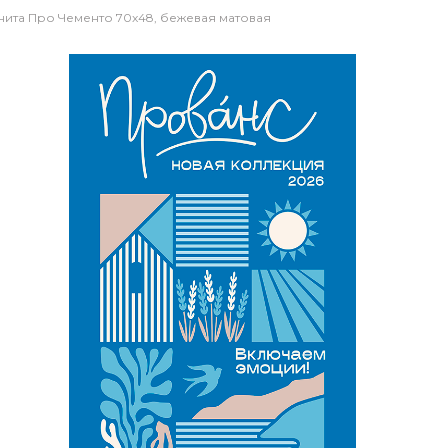
ита Про Чементо 70x48, бежевая матовая