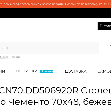
ть сложности с оформлением заказа на сайте. Позвоните по телефону
+7 (499) 
11 са
+
Монте Тиберио
НОВИНКИ
ИИ
ДОСТАВКА
САМО
Новинка
CN70.DD506920R Столе
о Чементо 70x48, беже