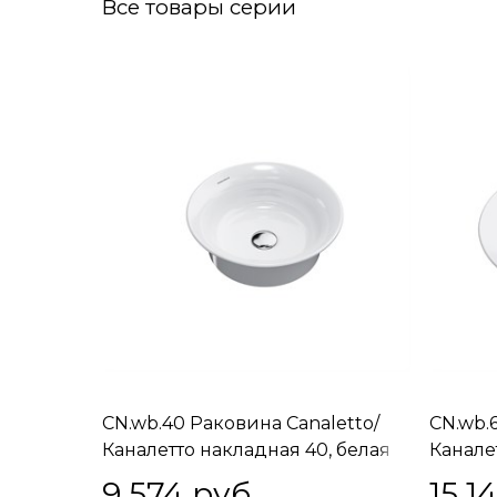
Все товары серии
CN.wb.40 Раковина Canaletto/
CN.wb.
Каналетто накладная 40, белая
Канале
глянцевая
глянце
9 574
 руб.
15 1