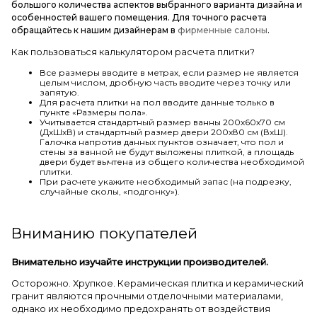
большого количества аспектов выбранного варианта дизайна и
особенностей вашего помещения. Для точного расчета
обращайтесь к нашим дизайнерам в
фирменные салоны
.
Как пользоваться калькулятором расчета плитки?
Все размеры вводите в метрах, если размер не является
целым числом, дробную часть вводите через точку или
запятую.
Для расчета плитки на пол вводите данные только в
пункте «Размеры пола».
Учитывается стандартный размер ванны 200х60х70 см
(ДхШхВ) и стандартный размер двери 200х80 см (ВхШ).
Галочка напротив данных пунктов означает, что пол и
стены за ванной не будут выложены плиткой, а площадь
двери будет вычтена из общего количества необходимой
плитки.
При расчете укажите необходимый запас (на подрезку,
случайные сколы, «подгонку»).
Вниманию покупателей
Внимательно изучайте инструкции производителей.
Осторожно. Хрупкое. Керамическая плитка и керамический
гранит являются прочными отделочными материалами,
однако их необходимо предохранять от воздействия