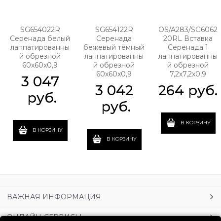
SG654022R
SG654122R
OS/A283/SG6062
Серенада белый
Серенада
20RL Вставка
лаппатированны
бежевый тёмный
Серенада 1
й обрезной
лаппатированны
лаппатированны
60x60x0,9
й обрезной
й обрезной
60x60x0,9
7,2x7,2x0,9
3 047
3 042
264
 руб.
 руб.
 руб.
В КОРЗИНУ
В КОРЗИНУ
В КОРЗИНУ
ВАЖНАЯ ИНФОРМАЦИЯ
ОНЛАЙН-СЕРВИСЫ