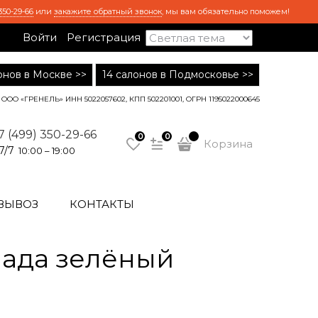
350-29-66
или
закажите обратный звонок
, мы вам обязательно поможем!
Войти
Регистрация
лонов в Москве >>
14 салонов в Подмосковье >>
ООО «ГРЕНЕЛЬ» ИНН 5022057602, КПП 502201001, ОГРН 1195022000645
7 (499) 350-29-66
0
0
Корзина
7/7
10:00 – 19:00
ВЫВОЗ
КОНТАКТЫ
ада зелёный