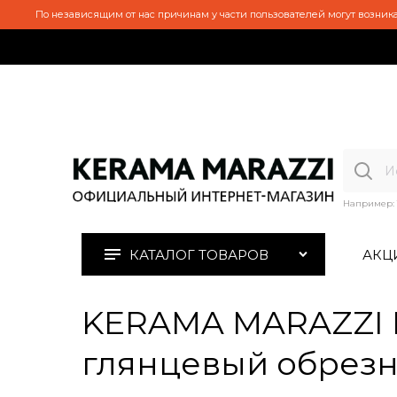
По независящим от нас причинам у части пользователей могут возника
Например:
КАТАЛОГ ТОВАРОВ
АКЦ
KERAMA MARAZZI 
глянцевый обрезно