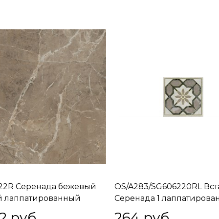
22R Серенада бежевый
OS/A283/SG606220RL Вст
й лаппатированный
Серенада 1 лаппатиров
ой 60x60x0,9
обрезной 7,2x7,2x0,9
2
 руб.
264
 руб.