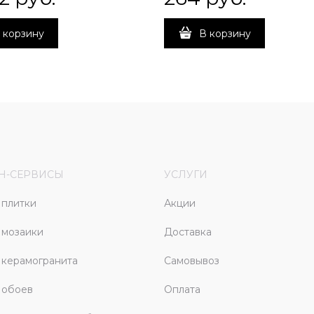
 корзину
В корзину
Н-СЕРВИСЫ
УСЛУГИ
плитки
Акции
 мозаики
Доставка
керамогранита
Самовывоз
 обоев
Оплата