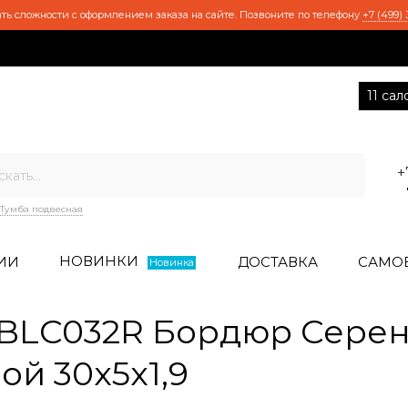
ть сложности с оформлением заказа на сайте. Позвоните по телефону
+7 (499) 
11 са
+
Тумба подвесная
НОВИНКИ
ИИ
ДОСТАВКА
САМО
Новинка
BLC032R Бордюр Серен
й 30x5x1,9