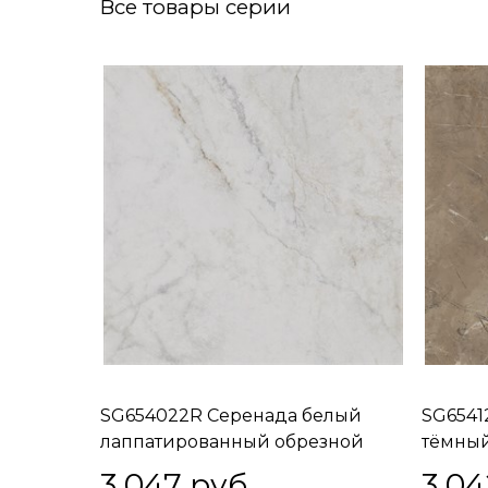
Все товары серии
SG654022R Серенада белый
SG6541
лаппатированный обрезной
тёмны
60x60x0,9
обрезн
3 047
 руб.
3 04