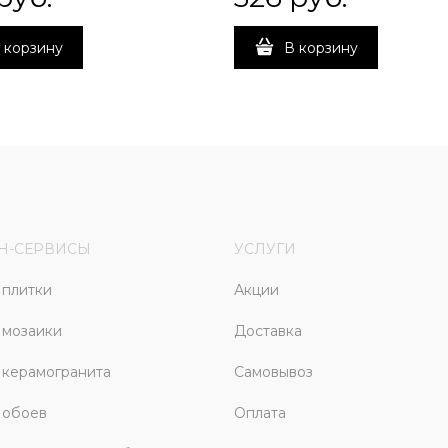
 корзину
В корзину
Н-СЕРВИСЫ
УСЛУГИ
плитки
Акции
 мозаики
Доставка
керамогранита
Самовывоз
 обоев
Оплата