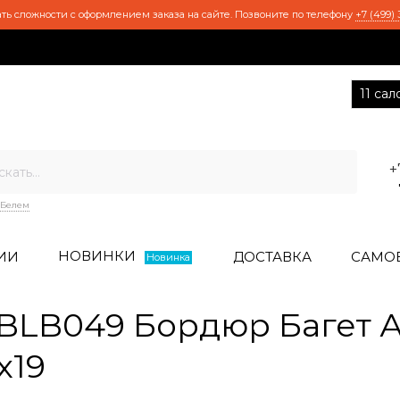
ть сложности с оформлением заказа на сайте. Позвоните по телефону
+7 (499) 
11 са
+
Белем
НОВИНКИ
ИИ
ДОСТАВКА
САМО
Новинка
BLB049 Бордюр Багет 
x19