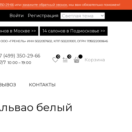
350-29-66
или
закажите обратный звонок
, мы вам обязательно поможем!
Войти
Регистрация
лонов в Москве >>
14 салонов в Подмосковье >>
ООО «ГРЕНЕЛЬ» ИНН 5022057602, КПП 502201001, ОГРН 1195022000645
7 (499) 350-29-66
0
0
Корзина
7/7
10:00 – 19:00
ВЫВОЗ
КОНТАКТЫ
Альвао белый