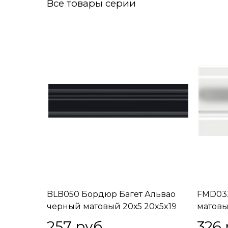
Все товары серии
BLB050 Бордюр Багет Альвао
FMD033
черный матовый 20х5 20x5x19
матовы
257
 руб.
326
 