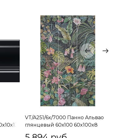
VT/A251/6x/7000 Панно Альвао
VT/A298
0x10x13
глянцевый 60х100 60x100x8
глянцев
5 894
 руб.
285
 