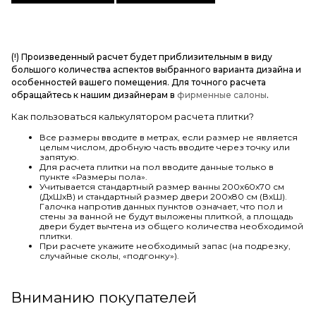
(!) Произведенный расчет будет приблизительным в виду
большого количества аспектов выбранного варианта дизайна и
особенностей вашего помещения. Для точного расчета
обращайтесь к нашим дизайнерам в
фирменные салоны
.
Как пользоваться калькулятором расчета плитки?
Все размеры вводите в метрах, если размер не является
целым числом, дробную часть вводите через точку или
запятую.
Для расчета плитки на пол вводите данные только в
пункте «Размеры пола».
Учитывается стандартный размер ванны 200х60х70 см
(ДхШхВ) и стандартный размер двери 200х80 см (ВхШ).
Галочка напротив данных пунктов означает, что пол и
стены за ванной не будут выложены плиткой, а площадь
двери будет вычтена из общего количества необходимой
плитки.
При расчете укажите необходимый запас (на подрезку,
случайные сколы, «подгонку»).
Вниманию покупателей