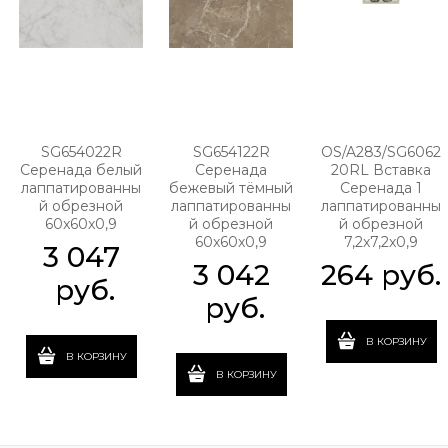
SG654022R
SG654122R
OS/A283/SG6062
Серенада белый
Серенада
20RL Вставка
лаппатированны
бежевый тёмный
Серенада 1
й обрезной
лаппатированны
лаппатированны
60x60x0,9
й обрезной
й обрезной
60x60x0,9
7,2x7,2x0,9
3 047
3 042
264
 руб.
 руб.
 руб.
В КОРЗИНУ
В КОРЗИНУ
В КОРЗИНУ