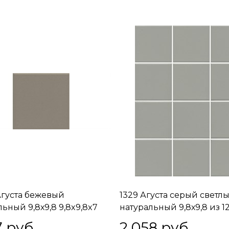
Агуста бежевый
1329 Агуста серый светл
ьный 9,8х9,8 9,8x9,8x7
натуральный 9,8х9,8 из 1
частей 9,8x9,8x7
7
 руб.
2 058
 руб.