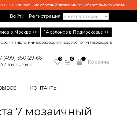
350-29-66
или
закажите обратный звонок
, мы вам обязательно поможем!
Войти
Регистрация
лонов в Москве >>
14 салонов в Подмосковье >>
ООО «ГРЕНЕЛЬ» ИНН 5022057602, КПП 502201001, ОГРН 1195022000645
7 (499) 350-29-66
0
0
Корзина
7/7
10:00 – 19:00
ВЫВОЗ
КОНТАКТЫ
та 7 мозаичный