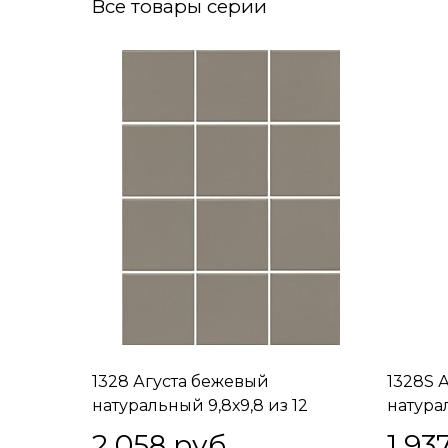
Все товары серии
1328 Агуста бежевый
1328S 
натуральный 9,8х9,8 из 12
натурал
частей 9,8x9,8x7
2 058
 руб.
1 93