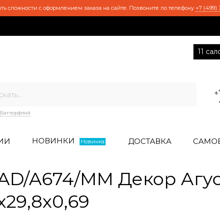
ть сложности с оформлением заказа на сайте. Позвоните по телефону
+7 (499) 
11 са
+
Баттерфляй
НОВИНКИ
ИИ
ДОСТАВКА
САМО
Новинка
D/A674/MM Декор Агус
x29,8x0,69