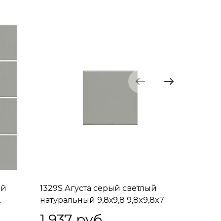
ый
1329S Агуста серый светлый
1330 Аг
2
натуральный 9,8х9,8 9,8x9,8x7
9,8х9,8 
1 937
 руб.
2 05