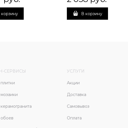
 корзину
В корзину
Н-СЕРВИСЫ
УСЛУГИ
плитки
Акции
 мозаики
Доставка
керамогранита
Самовывоз
 обоев
Оплата