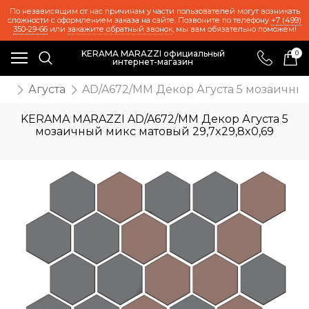
По независящим от нас причинам у части пользователей могут возникать
сложности с оформлением заказа на сайте. Позвоните по телефону
+7 (499)
350-29-66
или
закажите обратный звонок
, мы вам обязательно поможем!
KERAMA MARAZZI официальный
0
интернет-магазин
ия
Агуста
AD/A672/MM Декор Агуста 5 мозаичный
KERAMA MARAZZI AD/A672/MM Декор Агуста 5
мозаичный микс матовый 29,7x29,8x0,69