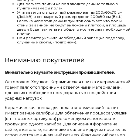
Для расчета плитки на пол вводите данные только в
пункте «Размеры пола».
Учитывается стандартный размер ванны 200х60х70 см
(ДхШхВ) и стандартный размер двери 200х80 см (ВхШ).
Галочка напротив данных пунктов означает, что пол и
стены за ванной не будут выложены плиткой, а площадь
двери будет вычтена из общего количества необходимой
плитки.
При расчете укажите необходимый запас (на подрезку,
случайные сколы, «подгонку»).
Вниманию покупателей
Внимательно изучайте инструкции производителей.
Осторожно. Хрупкое. Керамическая плитка и керамический
гранит являются прочными отделочными материалами,
однако их необходимо предохранять от воздействия
ударных нагрузок.
Керамическая плитка для пола и керамический гранит
имеют разные калибры. Для облегчения процесса укладки
(в т. ч. разных артикулов) рекомендуем использовать
продукцию одного калибра. Для описания формата на
сайте, в каталоге, на ценнике в салоне и других носителях
используется номинальный размер. Фактический размер