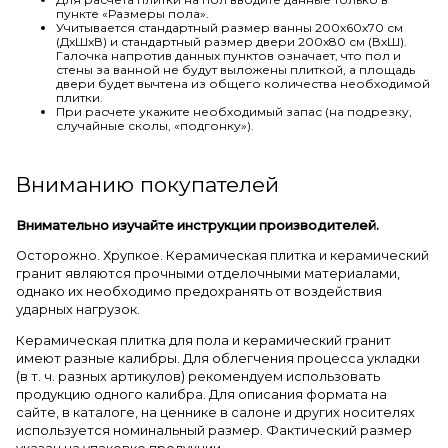
пункте «Размеры пола».
Учитывается стандартный размер ванны 200х60х70 см
(ДхШхВ) и стандартный размер двери 200х80 см (ВхШ).
Галочка напротив данных пунктов означает, что пол и
стены за ванной не будут выложены плиткой, а площадь
двери будет вычтена из общего количества необходимой
плитки.
При расчете укажите необходимый запас (на подрезку,
случайные сколы, «подгонку»).
Вниманию покупателей
Внимательно изучайте инструкции производителей.
Осторожно. Хрупкое. Керамическая плитка и керамический
гранит являются прочными отделочными материалами,
однако их необходимо предохранять от воздействия
ударных нагрузок.
Керамическая плитка для пола и керамический гранит
имеют разные калибры. Для облегчения процесса укладки
(в т. ч. разных артикулов) рекомендуем использовать
продукцию одного калибра. Для описания формата на
сайте, в каталоге, на ценнике в салоне и других носителях
используется номинальный размер. Фактический размер