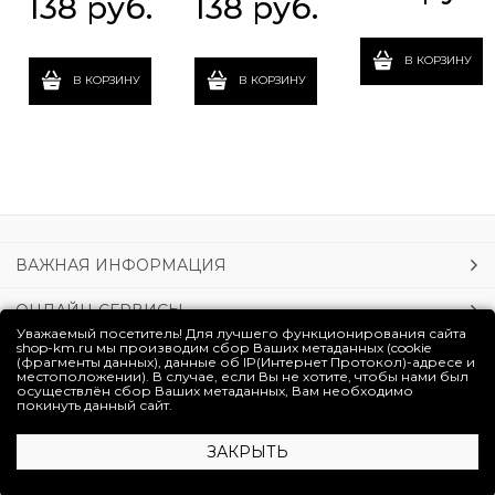
138
 руб.
138
 руб.
В КОРЗИНУ
В КОРЗИНУ
В КОРЗИНУ
ВАЖНАЯ ИНФОРМАЦИЯ
ОНЛАЙН-СЕРВИСЫ
Уважаемый посетитель! Для лучшего функционирования сайта
shop-km.ru мы производим сбор Ваших метаданных (cookie
УСЛУГИ
(фрагменты данных), данные об IP(Интернет Протокол)-адресе и
местоположении). В случае, если Вы не хотите, чтобы нами был
осуществлён сбор Ваших метаданных, Вам необходимо
ЛИЧНЫЙ КАБИНЕТ
покинуть данный сайт.
ЗАКРЫТЬ
Полная версия сайта