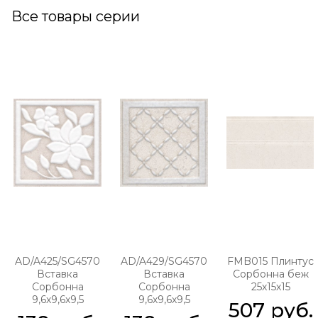
Все товары серии
AD/A425/SG4570
AD/A429/SG4570
FMB015 Плинтус
Вставка
Вставка
Сорбонна беж
Сорбонна
Сорбонна
25х15х15
9,6х9,6х9,5
9,6х9,6х9,5
507
 руб.