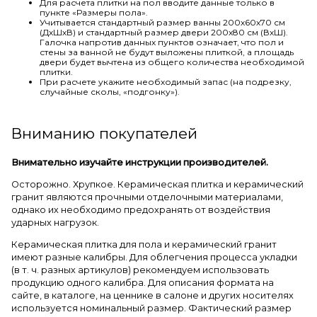
Для расчета плитки на пол вводите данные только в
пункте «Размеры пола».
Учитывается стандартный размер ванны 200х60х70 см
(ДхШхВ) и стандартный размер двери 200х80 см (ВхШ).
Галочка напротив данных пунктов означает, что пол и
стены за ванной не будут выложены плиткой, а площадь
двери будет вычтена из общего количества необходимой
плитки.
При расчете укажите необходимый запас (на подрезку,
случайные сколы, «подгонку»).
Вниманию покупателей
Внимательно изучайте инструкции производителей.
Осторожно. Хрупкое. Керамическая плитка и керамический
гранит являются прочными отделочными материалами,
однако их необходимо предохранять от воздействия
ударных нагрузок.
Керамическая плитка для пола и керамический гранит
имеют разные калибры. Для облегчения процесса укладки
(в т. ч. разных артикулов) рекомендуем использовать
продукцию одного калибра. Для описания формата на
сайте, в каталоге, на ценнике в салоне и других носителях
используется номинальный размер. Фактический размер