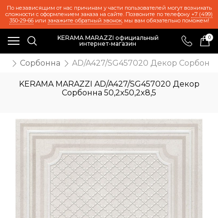
По независящим от нас причинам у части пользователей могут возникать
сложности с оформлением заказа на сайте. Позвоните по телефону
+7 (499)
350-29-66
или
закажите обратный звонок
, мы вам обязательно поможем!
KERAMA MARAZZI официальный
0
интернет-магазин
же
Сорбонна
AD/A427/SG457020 Декор Сорбонна 
KERAMA MARAZZI AD/A427/SG457020 Декор
Сорбонна 50,2x50,2x8,5