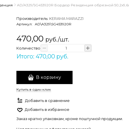
денция
AD/A329/SG453920R Бордюр Резиденция обрезной 50,2x9,6x
Производитель:
KERAMA MARAZZI
Артикул:
AD\A329\SG453920R
470,00
руб./шт.
Количество
Итого: 470,00 руб.
В корзину
Купить в один клик
Добавить в сравнение
Добавить в избранное
Заказ кратно упаковкам, кроме поштучной продукции.