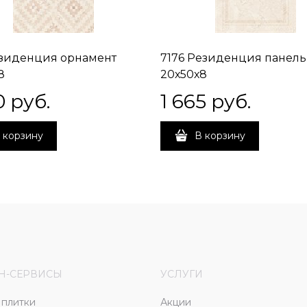
езиденция орнамент
7176 Резиденция панель
8
20х50х8
0
 руб.
1 665
 руб.
 корзину
В корзину
Н-СЕРВИСЫ
УСЛУГИ
плитки
Акции