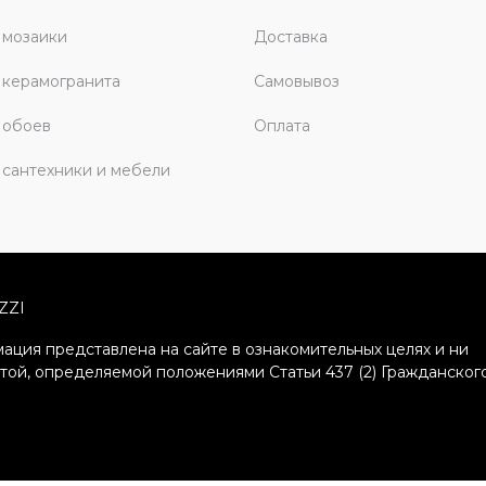
 мозаики
Доставка
керамогранита
Самовывоз
 обоев
Оплата
сантехники и мебели
ZZI
ация представлена на сайте в ознакомительных целях и ни
ртой, определяемой положениями Статьи 437 (2) Гражданског