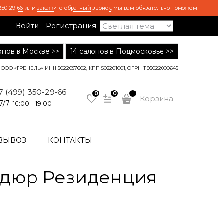
350-29-66
или
закажите обратный звонок
, мы вам обязательно поможем!
Войти
Регистрация
лонов в Москве >>
14 салонов в Подмосковье >>
ООО «ГРЕНЕЛЬ» ИНН 5022057602, КПП 502201001, ОГРН 1195022000645
7 (499) 350-29-66
0
0
Корзина
7/7
10:00 – 19:00
ВЫВОЗ
КОНТАКТЫ
рдюр Резиденция