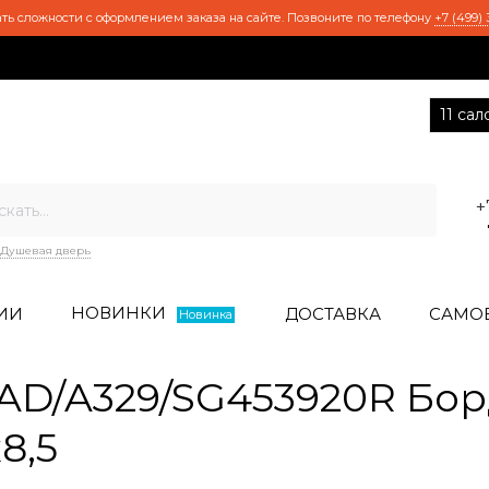
ть сложности с оформлением заказа на сайте. Позвоните по телефону
+7 (499) 
11 са
+
Душевая дверь
НОВИНКИ
ИИ
ДОСТАВКА
САМО
Новинка
AD/A329/SG453920R Бо
8,5