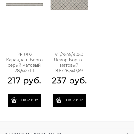
PFI002
VT/A545/9050
Карандаш Борго
Декор Борго 1
серый матовый
матовый
28,5x2x1,1
8,5x28,5x0,69
217
 руб.
237
 руб.
В КОРЗИНУ
В КОРЗИНУ