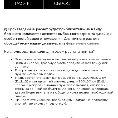
(!) Произведенный расчет будет приблизительным в виду
большого количества аспектов выбранного варианта дизайна и
особенностей вашего помещения. Для точного расчета
обращайтесь к нашим дизайнерам в
фирменные салоны
.
Как пользоваться калькулятором расчета плитки?
Все размеры вводите в метрах, если размер не является
целым числом, дробную часть вводите через точку или
запятую.
Для расчета плитки на пол вводите данные только в
пункте «Размеры пола».
Учитывается стандартный размер ванны 200х60х70 см
(ДхШхВ) и стандартный размер двери 200х80 см (ВхШ).
Галочка напротив данных пунктов означает, что пол и
стены за ванной не будут выложены плиткой, а площадь
двери будет вычтена из общего количества необходимой
плитки.
При расчете укажите необходимый запас (на подрезку,
случайные сколы, «подгонку»).