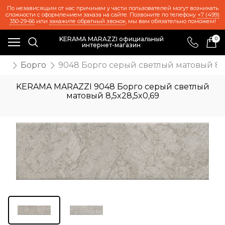
По независящим от нас причинам у части пользователей могут возникать
сложности с оформлением заказа на сайте. Позвоните по телефону
+7 (499)
350-29-66
или
закажите обратный звонок
, мы вам обязательно поможем!
KERAMA MARAZZI официальный
0
интернет-магазин
ия
Борго
9048 Борго серый светлый матовый 8,5
KERAMA MARAZZI 9048 Борго серый светлый
матовый 8,5x28,5x0,69