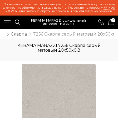
По независящим от нас причинам у части пользователей могут возникать
сложности с оформлением заказа на сайте. Позвоните по телефону
+7 (499)
350-29-66
или
закажите обратный звонок
, мы вам обязательно поможем!
KERAMA MARAZZI официальный
0
интернет-магазин
ия
Скарпа
7256 Скарпа серый матовый 20x50x0,
KERAMA MARAZZI 7256 Скарпа серый
матовый 20x50x0,8