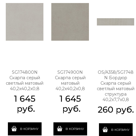
SG174800N
SG174900N
OS/A358/SG1748
Скарпа серый
Скарпа серый
N Бордюр
светлый матовый
матовый
Скарпа серый
40,2x40,2x0,8
40,2x40,2x0,8
светлый матовый
структура
1 645
1 645
40,2x7,7x0,8
 руб.
 руб.
260
 руб.
В КОРЗИНУ
В КОРЗИНУ
В КОРЗИНУ