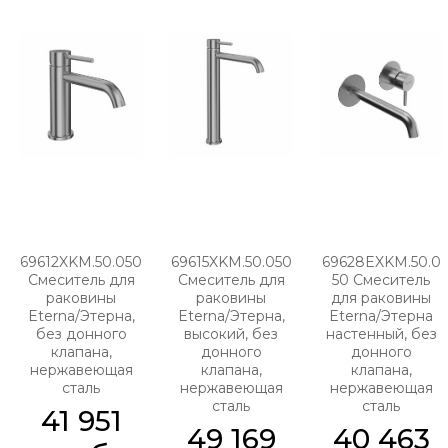
69612XKM.50.050
69615XKM.50.050
69628EXKM.50.0
Смеситель для
Смеситель для
50 Смеситель
раковины
раковины
для раковины
Eterna/Этерна,
Eterna/Этерна,
Eterna/Этерна
без донного
высокий, без
настенный, без
клапана,
донного
донного
нержавеющая
клапана,
клапана,
сталь
нержавеющая
нержавеющая
сталь
сталь
41 951
49 169
40 463