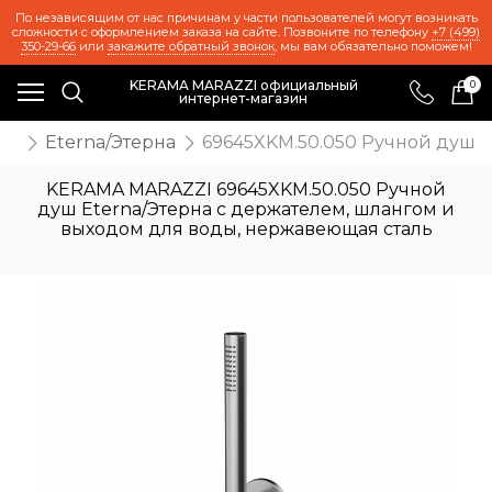
По независящим от нас причинам у части пользователей могут возникать
сложности с оформлением заказа на сайте. Позвоните по телефону
+7 (499)
350-29-66
или
закажите обратный звонок
, мы вам обязательно поможем!
KERAMA MARAZZI официальный
0
интернет-магазин
ли
Eterna/Этерна
69645XKM.50.050 Ручной душ E
KERAMA MARAZZI 69645XKM.50.050 Ручной
душ Eterna/Этерна с держателем, шлангом и
выходом для воды, нержавеющая сталь