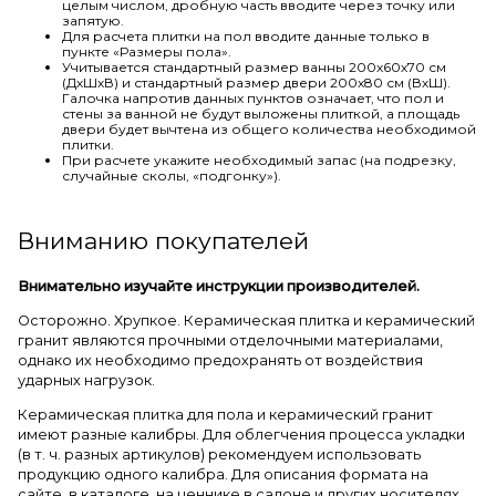
целым числом, дробную часть вводите через точку или
запятую.
Для расчета плитки на пол вводите данные только в
пункте «Размеры пола».
Учитывается стандартный размер ванны 200х60х70 см
(ДхШхВ) и стандартный размер двери 200х80 см (ВхШ).
Галочка напротив данных пунктов означает, что пол и
стены за ванной не будут выложены плиткой, а площадь
двери будет вычтена из общего количества необходимой
плитки.
При расчете укажите необходимый запас (на подрезку,
случайные сколы, «подгонку»).
Вниманию покупателей
Внимательно изучайте инструкции производителей.
Осторожно. Хрупкое. Керамическая плитка и керамический
гранит являются прочными отделочными материалами,
однако их необходимо предохранять от воздействия
ударных нагрузок.
Керамическая плитка для пола и керамический гранит
имеют разные калибры. Для облегчения процесса укладки
(в т. ч. разных артикулов) рекомендуем использовать
продукцию одного калибра. Для описания формата на
сайте, в каталоге, на ценнике в салоне и других носителях