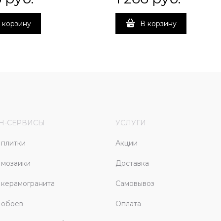
 корзину
В корзину
Н-СЕРВИСЫ
УСЛУГИ
плитки
Акции
 мозаики
Доставка
керамогранита
Самовывоз
 обоев
Оплата