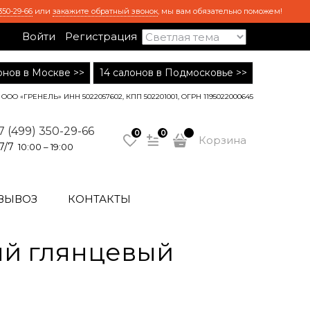
350-29-66
или
закажите обратный звонок
, мы вам обязательно поможем!
Войти
Регистрация
лонов в Москве >>
14 салонов в Подмосковье >>
ООО «ГРЕНЕЛЬ» ИНН 5022057602, КПП 502201001, ОГРН 1195022000645
7 (499) 350-29-66
0
0
Корзина
7/7
10:00 – 19:00
ВЫВОЗ
КОНТАКТЫ
ый глянцевый