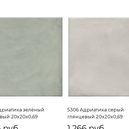
дриатика зелёный
5306 Адриатика серый
вый 20x20x0,69
глянцевый 20x20x0,69
6
 руб.
1 266
 руб.