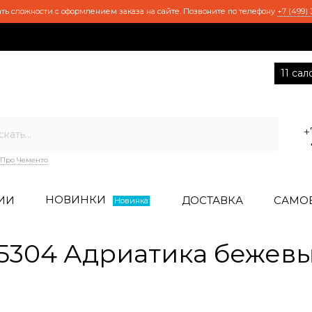
ть сложности с оформлением заказа на сайте. Позвоните по телефону
+7 (499) 
11 са
+
Про Чементо
НОВИНКИ
ИИ
ДОСТАВКА
САМО
Новинка
5304 Адриатика бежев