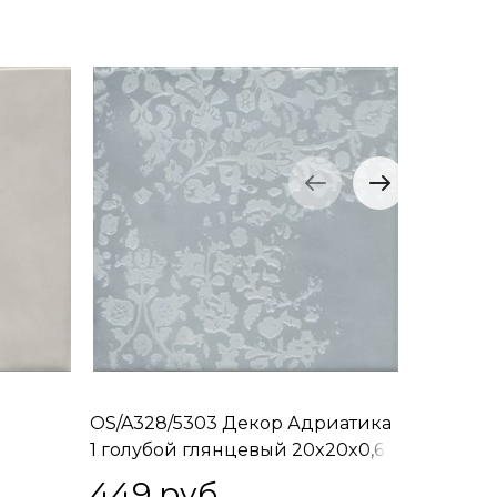
OS/A328/5303 Декор Адриатика
OS/A331
1 голубой глянцевый 20x20x0,69
2 голуб
20x20x0
449
 руб.
449
 