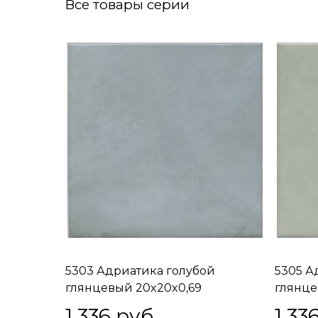
Все товары серии
5303 Адриатика голубой
5305 А
глянцевый 20x20x0,69
глянце
1 336
 руб.
1 33