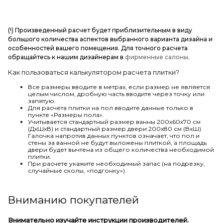
(!) Произведенный расчет будет приблизительным в виду
большого количества аспектов выбранного варианта дизайна и
особенностей вашего помещения. Для точного расчета
обращайтесь к нашим дизайнерам в
фирменные салоны
.
Как пользоваться калькулятором расчета плитки?
Все размеры вводите в метрах, если размер не является
целым числом, дробную часть вводите через точку или
запятую.
Для расчета плитки на пол вводите данные только в
пункте «Размеры пола».
Учитывается стандартный размер ванны 200х60х70 см
(ДхШхВ) и стандартный размер двери 200х80 см (ВхШ).
Галочка напротив данных пунктов означает, что пол и
стены за ванной не будут выложены плиткой, а площадь
двери будет вычтена из общего количества необходимой
плитки.
При расчете укажите необходимый запас (на подрезку,
случайные сколы, «подгонку»).
Вниманию покупателей
Внимательно изучайте инструкции производителей.