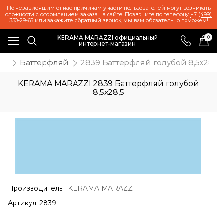
По независящим от нас причинам у части пользователей могут возникать
сложности с оформлением заказа на сайте. Позвоните по телефону
+7 (499)
350-29-66
или
закажите обратный звонок
, мы вам обязательно поможем!
KERAMA MARAZZI официальный
0
интернет-магазин
иц
Баттерфляй
2839 Баттерфляй голубой 8,5х28,
KERAMA MARAZZI 2839 Баттерфляй голубой
8,5х28,5
Производитель
:
KERAMA MARAZZI
Артикул:
2839