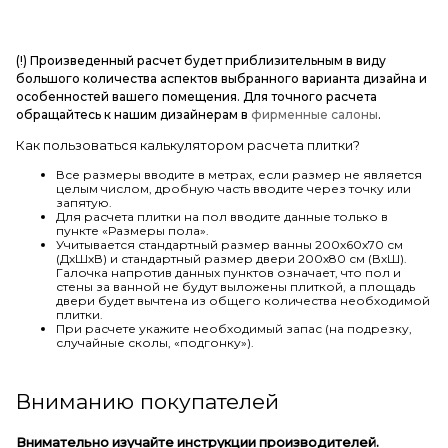
(!) Произведенный расчет будет приблизительным в виду
большого количества аспектов выбранного варианта дизайна и
особенностей вашего помещения. Для точного расчета
обращайтесь к нашим дизайнерам в
фирменные салоны
.
Как пользоваться калькулятором расчета плитки?
Все размеры вводите в метрах, если размер не является
целым числом, дробную часть вводите через точку или
запятую.
Для расчета плитки на пол вводите данные только в
пункте «Размеры пола».
Учитывается стандартный размер ванны 200х60х70 см
(ДхШхВ) и стандартный размер двери 200х80 см (ВхШ).
Галочка напротив данных пунктов означает, что пол и
стены за ванной не будут выложены плиткой, а площадь
двери будет вычтена из общего количества необходимой
плитки.
При расчете укажите необходимый запас (на подрезку,
случайные сколы, «подгонку»).
Вниманию покупателей
Внимательно изучайте инструкции производителей.