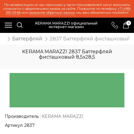
По независящим от нас причинам у части пользователей могут возникать
сложности с оформлением заказа на сайте. Позвоните по телефону
+7 (499)
350-29-66
или
закажите обратный звонок
, мы вам обязательно поможем!
KERAMA MARAZZI официальный
0
интернет-магазин
иц
Баттерфляй
2837 Баттерфляй фисташковый 8,
KERAMA MARAZZI 2837 Баттерфляй
фисташковый 8,5х28,5
Производитель
:
KERAMA MARAZZI
Артикул:
2837