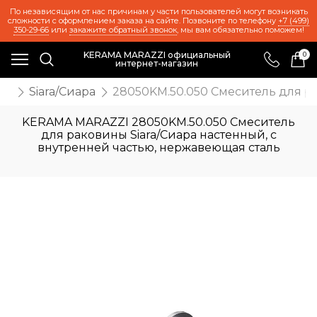
По независящим от нас причинам у части пользователей могут возникать
сложности с оформлением заказа на сайте. Позвоните по телефону
+7 (499)
350-29-66
или
закажите обратный звонок
, мы вам обязательно поможем!
KERAMA MARAZZI официальный
0
интернет-магазин
ли
Siara/Сиара
28050KM.50.050 Смеситель для ра
KERAMA MARAZZI 28050KM.50.050 Смеситель
для раковины Siara/Сиара настенный, с
внутренней частью, нержавеющая сталь