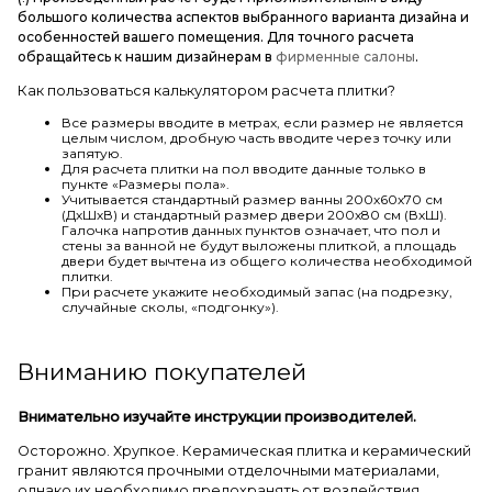
большого количества аспектов выбранного варианта дизайна и
особенностей вашего помещения. Для точного расчета
обращайтесь к нашим дизайнерам в
фирменные салоны
.
Как пользоваться калькулятором расчета плитки?
Все размеры вводите в метрах, если размер не является
целым числом, дробную часть вводите через точку или
запятую.
Для расчета плитки на пол вводите данные только в
пункте «Размеры пола».
Учитывается стандартный размер ванны 200х60х70 см
(ДхШхВ) и стандартный размер двери 200х80 см (ВхШ).
Галочка напротив данных пунктов означает, что пол и
стены за ванной не будут выложены плиткой, а площадь
двери будет вычтена из общего количества необходимой
плитки.
При расчете укажите необходимый запас (на подрезку,
случайные сколы, «подгонку»).
Вниманию покупателей
Внимательно изучайте инструкции производителей.
Осторожно. Хрупкое. Керамическая плитка и керамический
гранит являются прочными отделочными материалами,
однако их необходимо предохранять от воздействия