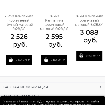
26359 Кампанила
26360
26361 Кампанила
коричневый
Кампанила
оранжевый
тёмный матовый
коричневый
матовый 6x28,5x1
6x28,5x1
матовый 6x28,5x1
3 088
2 526
2 595
 руб.
 руб.
 руб.
В КОРЗИНУ
В КОРЗИНУ
В КОРЗИНУ
ВАЖНАЯ ИНФОРМАЦИЯ
ОНЛАЙН-СЕРВИСЫ
Уважаемый посетитель! Для лучшего функционирования сайта
shop-km.ru мы производим сбор Ваших метаданных (cookie