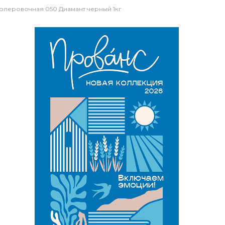
 колеровочная 050 Диамант черный 1кг