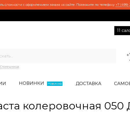
ть сложности с оформлением заказа на сайте. Позвоните по телефону
+7 (499) 
11 са
+
Столешница
НОВИНКИ
ИИ
ДОСТАВКА
САМО
Новинка
аста колеровочная 050