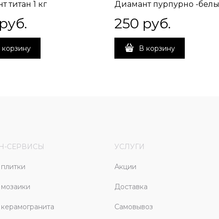
т титан 1 кг
Диамант пурпурно -белый
 руб.
250
 руб.
 корзину
В корзину
Н-СЕРВИСЫ
УСЛУГИ
плитки
Акции
 мозаики
Доставка
керамогранита
Самовывоз