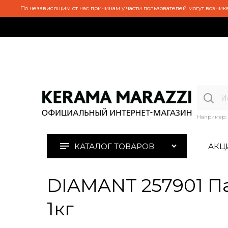
По независящим от нас причинам у части пользователей могут возника
Например:
КАТАЛОГ ТОВАРОВ
АКЦ
DIAMANT 257901 П
1кг