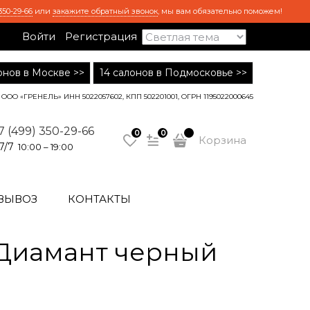
350-29-66
или
закажите обратный звонок
, мы вам обязательно поможем!
Войти
Регистрация
лонов в Москве >>
14 салонов в Подмосковье >>
ООО «ГРЕНЕЛЬ» ИНН 5022057602, КПП 502201001, ОГРН 1195022000645
7 (499) 350-29-66
0
0
Корзина
7/7
10:00 – 19:00
ВЫВОЗ
КОНТАКТЫ
 Диамант черный