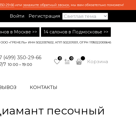
350-29-66
или
закажите обратный звонок
, мы вам обязательно поможем!
Войти
Регистрация
лонов в Москве >>
14 салонов в Подмосковье >>
ООО «ГРЕНЕЛЬ» ИНН 5022057602, КПП 502201001, ОГРН 1195022000645
7 (499) 350-29-66
0
0
Корзина
7/7
10:00 – 19:00
ВЫВОЗ
КОНТАКТЫ
 Диамант песочный