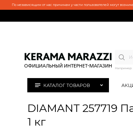
По независящим от нас причинам у части пользователей могут возника
Например:
КАТАЛОГ ТОВАРОВ
АКЦ
DIAMANT 257719 П
1 кг