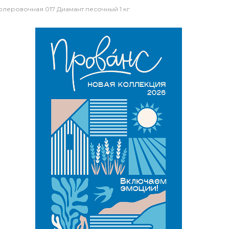
колеровочная 017 Диамант песочный 1 кг