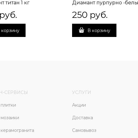
т титан 1 кг
Диамант пурпурно -белый
 руб.
250
 руб.
 корзину
В корзину
Н-СЕРВИСЫ
УСЛУГИ
плитки
Акции
 мозаики
Доставка
керамогранита
Самовывоз