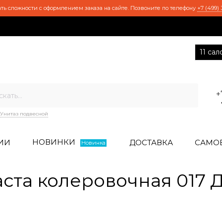
ть сложности с оформлением заказа на сайте. Позвоните по телефону
+7 (499) 
11 са
+
Унитаз подвесной
НОВИНКИ
ИИ
ДОСТАВКА
САМО
Новинка
аста колеровочная 017