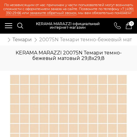
По независящим от нас причинам у части пользователей могут возникать
сложности с оформлением заказа на сайте. Позвоните по телефону
+7 (499)
350-29-66
или
закажите обратный звонок
, мы вам обязательно поможем!
KERAMA MARAZZI официальный
0
интернет-магазин
иц
Темари
20075N Темари темно-бежевый матов
KERAMA MARAZZI 20075N Темари темно-
бежевый матовый 29,8х29,8