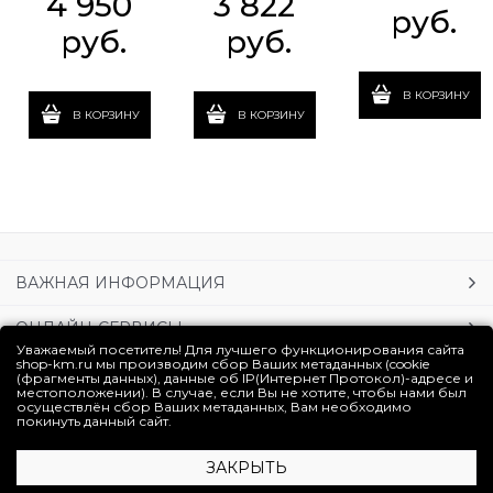
4 950
3 822
 руб.
 руб.
 руб.
В КОРЗИНУ
В КОРЗИНУ
В КОРЗИНУ
ВАЖНАЯ ИНФОРМАЦИЯ
ОНЛАЙН-СЕРВИСЫ
Уважаемый посетитель! Для лучшего функционирования сайта
shop-km.ru мы производим сбор Ваших метаданных (cookie
УСЛУГИ
(фрагменты данных), данные об IP(Интернет Протокол)-адресе и
местоположении). В случае, если Вы не хотите, чтобы нами был
осуществлён сбор Ваших метаданных, Вам необходимо
ЛИЧНЫЙ КАБИНЕТ
покинуть данный сайт.
ЗАКРЫТЬ
Полная версия сайта