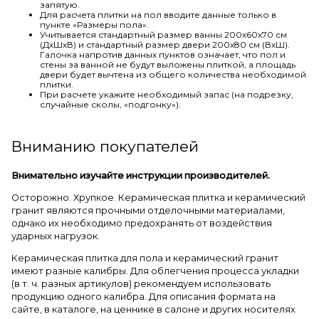
запятую.
Для расчета плитки на пол вводите данные только в
пункте «Размеры пола».
Учитывается стандартный размер ванны 200х60х70 см
(ДхШхВ) и стандартный размер двери 200х80 см (ВхШ).
Галочка напротив данных пунктов означает, что пол и
стены за ванной не будут выложены плиткой, а площадь
двери будет вычтена из общего количества необходимой
плитки.
При расчете укажите необходимый запас (на подрезку,
случайные сколы, «подгонку»).
Вниманию покупателей
Внимательно изучайте инструкции производителей.
Осторожно. Хрупкое. Керамическая плитка и керамический
гранит являются прочными отделочными материалами,
однако их необходимо предохранять от воздействия
ударных нагрузок.
Керамическая плитка для пола и керамический гранит
имеют разные калибры. Для облегчения процесса укладки
(в т. ч. разных артикулов) рекомендуем использовать
продукцию одного калибра. Для описания формата на
сайте, в каталоге, на ценнике в салоне и других носителях