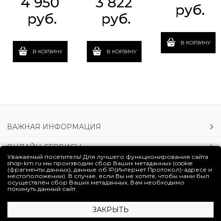
4 950
3 822
 руб.
 руб.
 руб.
В КОРЗИНУ
В КОРЗИНУ
В КОРЗИНУ
ВАЖНАЯ ИНФОРМАЦИЯ
ОНЛАЙН-СЕРВИСЫ
Уважаемый посетитель! Для лучшего функционирования сайта
shop-km.ru мы производим сбор Ваших метаданных (cookie
УСЛУГИ
(фрагменты данных), данные об IP(Интернет Протокол)-адресе и
местоположении). В случае, если Вы не хотите, чтобы нами был
осуществлён сбор Ваших метаданных, Вам необходимо
ЛИЧНЫЙ КАБИНЕТ
покинуть данный сайт.
ЗАКРЫТЬ
Полная версия сайта