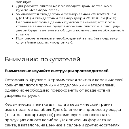
запятую.
Для расчета плитки на пол вводите данные только в
пункте «Размеры пола».
Учитывается стандартный размер ванны 200х60х70 см
(ДхШхВ) и стандартный размер двери 200х80 см (ВхШ).
Галочка напротив данных пунктов означает, что пол и
стены за ванной не будут выложены плиткой, а площадь
двери будет вычтена из общего количества необходимой
плитки.
При расчете укажите необходимый запас (на подрезку,
случайные сколы, «подгонку»).
Вниманию покупателей
Внимательно изучайте инструкции производителей.
Осторожно. Хрупкое. Керамическая плитка и керамический
гранит являются прочными отделочными материалами,
однако их необходимо предохранять от воздействия
ударных нагрузок.
Керамическая плитка для пола и керамический гранит
имеют разные калибры. Для облегчения процесса укладки
(в т. ч. разных артикулов) рекомендуем использовать
продукцию одного калибра. Для описания формата на
сайте, в каталоге, на ценнике в салоне и других носителях