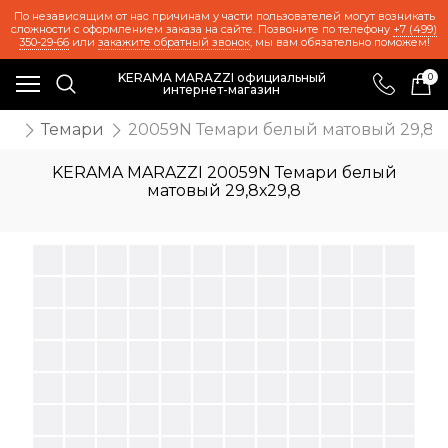
По независящим от нас причинам у части пользователей могут возникать
сложности с оформлением заказа на сайте. Позвоните по телефону
+7 (499)
350-29-66
или
закажите обратный звонок
, мы вам обязательно поможем!
KERAMA MARAZZI официальный
0
интернет-магазин
иц
Темари
20059N Темари белый матовый 29,8х2
KERAMA MARAZZI 20059N Темари белый
матовый 29,8х29,8