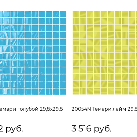
Темари голубой 29,8х29,8
20054N Темари лайм 29,8
2
 руб.
3 516
 руб.