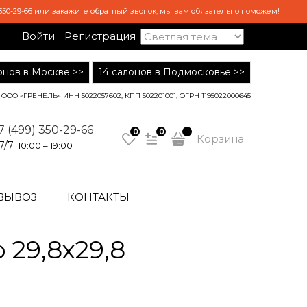
350-29-66
или
закажите обратный звонок
, мы вам обязательно поможем!
Войти
Регистрация
лонов в Москве >>
14 салонов в Подмосковье >>
ООО «ГРЕНЕЛЬ» ИНН 5022057602, КПП 502201001, ОГРН 1195022000645
7 (499) 350-29-66
0
0
Корзина
7/7
10:00 – 19:00
ВЫВОЗ
КОНТАКТЫ
29,8х29,8