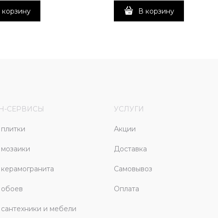
 корзину
В корзину
Н-СЕРВИСЫ
УСЛУГИ
плитки
Акции
 мозаики
Доставка
керамогранита
Самовывоз
 обоев
Оплата
сантехники и мебели