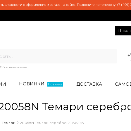
ть сложности с оформлением заказа на сайте. Позвоните по телефону
+7 (499) 
11 са
+
Обои виниловые
НОВИНКИ
ИИ
ДОСТАВКА
САМО
Новинка
0058N Темари серебро 
Темари
20058N Темари серебро 29,8х29,8