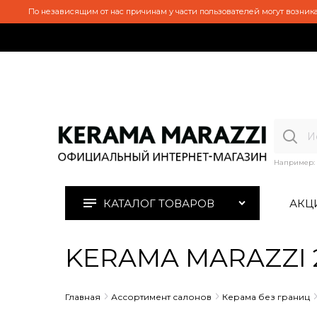
По независящим от нас причинам у части пользователей могут возника
Например:
КАТАЛОГ ТОВАРОВ
АКЦ
KERAMA MARAZZI 2
Главная
Ассортимент салонов
Керама без границ