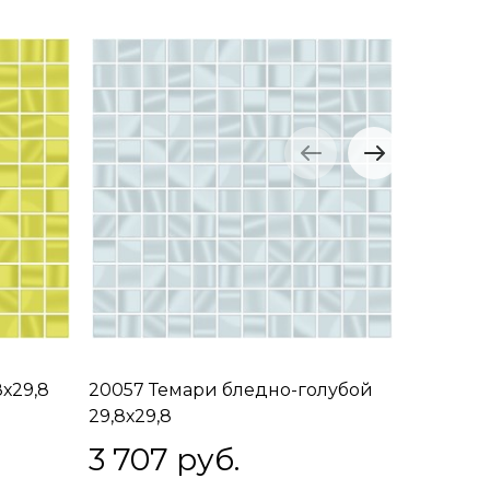
х29,8
20057 Темари бледно-голубой
20064 Т
29,8х29,8
матовый
3 707
 руб.
3 70