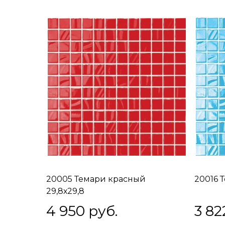
20005 Темари красный
20016 
29,8х29,8
4 950
 руб.
3 82