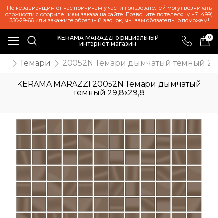
По независящим от нас причинам у части пользователей могут возникать
сложности с оформлением заказа на сайте. Позвоните по телефону
+7 (499)
350-29-66
или
закажите обратный звонок
, мы вам обязательно поможем!
KERAMA MARAZZI официальный
0
интернет-магазин
иц
Темари
20052N Темари дымчатый темный 29,
KERAMA MARAZZI 20052N Темари дымчатый
темный 29,8х29,8