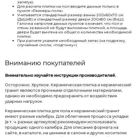
запятую.
Для расчета плитки на пол вводите данные только в
пункте «Размеры пола».
Учитывается стандартный размер ванны 200х60х70 см
(ДхШхВ) и стандартный размер двери 200х80 см (ВхШ).
Галочка напротив данных пунктов означает, что пол и
стены за ванной не будут выложены плиткой, а площадь
двери будет вычтена из общего количества необходимой
плитки.
При расчете укажите необходимый запас (на подрезку,
случайные сколы, «подгонку»).
Вниманию покупателей
Внимательно изучайте инструкции производителей.
Осторожно. Хрупкое. Керамическая плитка и керамический
гранит являются прочными отделочными материалами,
однако их необходимо предохранять от воздействия
ударных нагрузок.
Керамическая плитка для пола и керамический гранит
имеют разные калибры. Для облегчения процесса укладки
(в т. ч. разных артикулов) рекомендуем использовать
продукцию одного калибра. Для описания формата на
сайте, в каталоге, на ценнике в салоне и других носителях