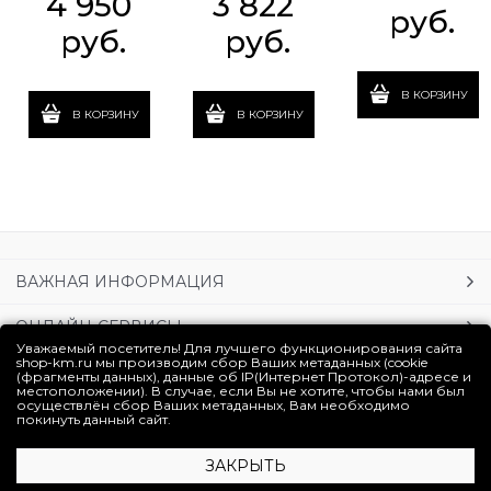
4 950
3 822
 руб.
 руб.
 руб.
В КОРЗИНУ
В КОРЗИНУ
В КОРЗИНУ
ВАЖНАЯ ИНФОРМАЦИЯ
ОНЛАЙН-СЕРВИСЫ
Уважаемый посетитель! Для лучшего функционирования сайта
shop-km.ru мы производим сбор Ваших метаданных (cookie
УСЛУГИ
(фрагменты данных), данные об IP(Интернет Протокол)-адресе и
местоположении). В случае, если Вы не хотите, чтобы нами был
осуществлён сбор Ваших метаданных, Вам необходимо
ЛИЧНЫЙ КАБИНЕТ
покинуть данный сайт.
ЗАКРЫТЬ
Полная версия сайта