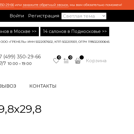
350-29-66
или
закажите обратный звонок
, мы вам обязательно поможем!
Войти
Регистрация
лонов в Москве >>
14 салонов в Подмосковье >>
ООО «ГРЕНЕЛЬ» ИНН 5022057602, КПП 502201001, ОГРН 1195022000645
7 (499) 350-29-66
0
0
Корзина
7/7
10:00 – 19:00
ВЫВОЗ
КОНТАКТЫ
,8х29,8