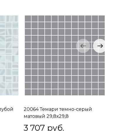
лубой
20064 Темари темно-серый
20003N 
матовый 29,8х29,8
3 707
 руб.
3 938