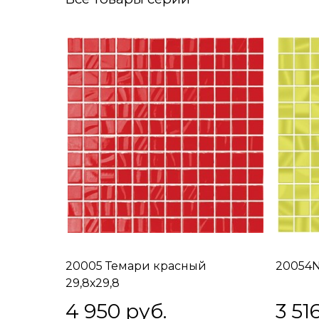
20005 Темари красный
20054N
29,8х29,8
4 950
 руб.
3 51