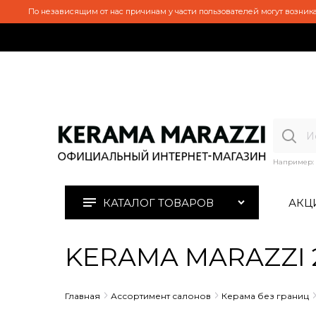
По независящим от нас причинам у части пользователей могут возника
Например:
КАТАЛОГ ТОВАРОВ
АКЦ
KERAMA MARAZZI 2
Главная
Ассортимент салонов
Керама без границ