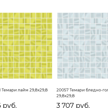
 Темари лайм 29,8х29,8
20057 Темари бледно-го
29,8х29,8
6
 руб.
3 707
 руб.