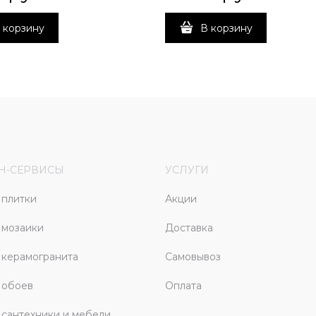
 корзину
В корзину
Н-СЕРВИСЫ
УСЛУГИ
плитки
Акции
 мозаики
Доставка
керамогранита
Самовывоз
 обоев
Оплата
сантехники и мебели