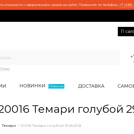
ть сложности с оформлением заказа на сайте. Позвоните по телефону
+7 (499) 
11 са
+
Прадо
НОВИНКИ
ИИ
ДОСТАВКА
САМО
Новинка
0016 Темари голубой 29
Темари
20016 Темари голубой 29,8х29,8