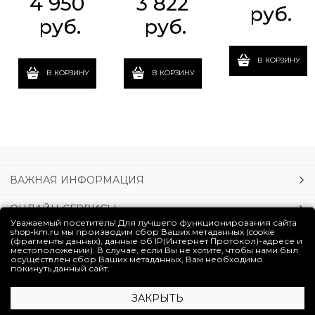
4 950
3 822
 руб.
 руб.
 руб.
В КОРЗИНУ
В КОРЗИНУ
В КОРЗИНУ
ВАЖНАЯ ИНФОРМАЦИЯ
ОНЛАЙН-СЕРВИСЫ
Уважаемый посетитель! Для лучшего функционирования сайта
shop-km.ru мы производим сбор Ваших метаданных (cookie
УСЛУГИ
(фрагменты данных), данные об IP(Интернет Протокол)-адресе и
местоположении). В случае, если Вы не хотите, чтобы нами был
осуществлён сбор Ваших метаданных, Вам необходимо
ЛИЧНЫЙ КАБИНЕТ
покинуть данный сайт.
ЗАКРЫТЬ
Полная версия сайта