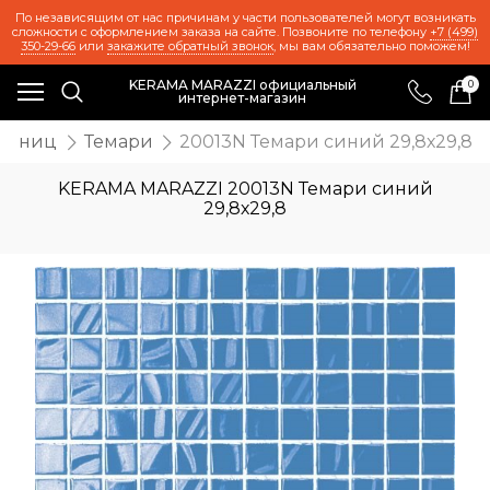
По независящим от нас причинам у части пользователей могут возникать
сложности с оформлением заказа на сайте. Позвоните по телефону
+7 (499)
350-29-66
или
закажите обратный звонок
, мы вам обязательно поможем!
KERAMA MARAZZI официальный
0
интернет-магазин
границ
Темари
20013N Темари синий 29,8х29,8
KERAMA MARAZZI 20013N Темари синий
29,8х29,8