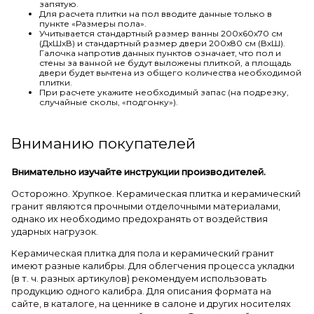
запятую.
Для расчета плитки на пол вводите данные только в
пункте «Размеры пола».
Учитывается стандартный размер ванны 200х60х70 см
(ДхШхВ) и стандартный размер двери 200х80 см (ВхШ).
Галочка напротив данных пунктов означает, что пол и
стены за ванной не будут выложены плиткой, а площадь
двери будет вычтена из общего количества необходимой
плитки.
При расчете укажите необходимый запас (на подрезку,
случайные сколы, «подгонку»).
Вниманию покупателей
Внимательно изучайте инструкции производителей.
Осторожно. Хрупкое. Керамическая плитка и керамический
гранит являются прочными отделочными материалами,
однако их необходимо предохранять от воздействия
ударных нагрузок.
Керамическая плитка для пола и керамический гранит
имеют разные калибры. Для облегчения процесса укладки
(в т. ч. разных артикулов) рекомендуем использовать
продукцию одного калибра. Для описания формата на
сайте, в каталоге, на ценнике в салоне и других носителях