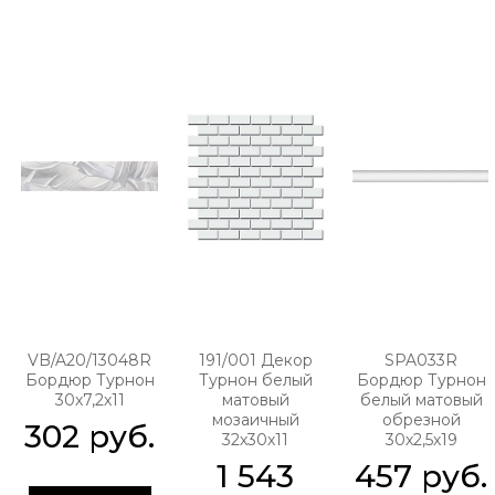
VB/A20/13048R
191/001 Декор
SPA033R
Бордюр Турнон
Турнон белый
Бордюр Турнон
30х7,2х11
матовый
белый матовый
мозаичный
обрезной
302
 руб.
32х30х11
30х2,5х19
1 543
457
 руб.