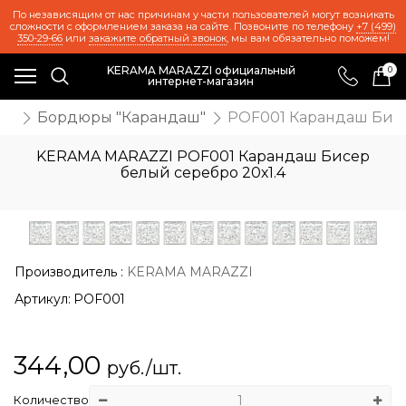
По независящим от нас причинам у части пользователей могут возникать
сложности с оформлением заказа на сайте. Позвоните по телефону
+7 (499)
350-29-66
или
закажите обратный звонок
, мы вам обязательно поможем!
KERAMA MARAZZI официальный
0
интернет-магазин
иц
Бордюры "Карандаш"
POF001 Карандаш Бисе
KERAMA MARAZZI POF001 Карандаш Бисер
белый серебро 20х1.4
Производитель
:
KERAMA MARAZZI
Артикул:
POF001
344,00
руб./шт.
Количество