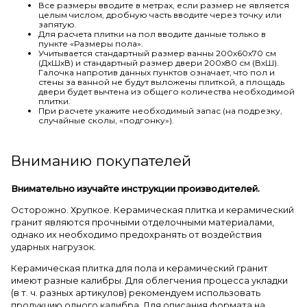
Все размеры вводите в метрах, если размер не является
целым числом, дробную часть вводите через точку или
запятую.
Для расчета плитки на пол вводите данные только в
пункте «Размеры пола».
Учитывается стандартный размер ванны 200х60х70 см
(ДхШхВ) и стандартный размер двери 200х80 см (ВхШ).
Галочка напротив данных пунктов означает, что пол и
стены за ванной не будут выложены плиткой, а площадь
двери будет вычтена из общего количества необходимой
плитки.
При расчете укажите необходимый запас (на подрезку,
случайные сколы, «подгонку»).
Вниманию покупателей
Внимательно изучайте инструкции производителей.
Осторожно. Хрупкое. Керамическая плитка и керамический
гранит являются прочными отделочными материалами,
однако их необходимо предохранять от воздействия
ударных нагрузок.
Керамическая плитка для пола и керамический гранит
имеют разные калибры. Для облегчения процесса укладки
(в т. ч. разных артикулов) рекомендуем использовать
продукцию одного калибра. Для описания формата на