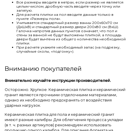
Все размеры вводите в метрах, если размер не является
целым числом, дробную часть вводите через точку или
запятую.
Для расчета плитки на пол вводите данные только в
пункте «Размеры пола».
Учитывается стандартный размер ванны 200х60х70 см
(ДхШхВ) и стандартный размер двери 200х80 см (ВхШ).
Галочка напротив данных пунктов означает, что пол и
стены за ванной не будут выложены плиткой, а площадь
двери будет вычтена из общего количества необходимой
плитки.
При расчете укажите необходимый запас (на подрезку,
случайные сколы, «подгонку»).
Вниманию покупателей
Внимательно изучайте инструкции производителей.
Осторожно. Хрупкое. Керамическая плитка и керамический
гранит являются прочными отделочными материалами,
однако их необходимо предохранять от воздействия
ударных нагрузок.
Керамическая плитка для пола и керамический гранит
имеют разные калибры. Для облегчения процесса укладки
(в т. ч. разных артикулов) рекомендуем использовать
продукцию одного калибра. Для описания формата на