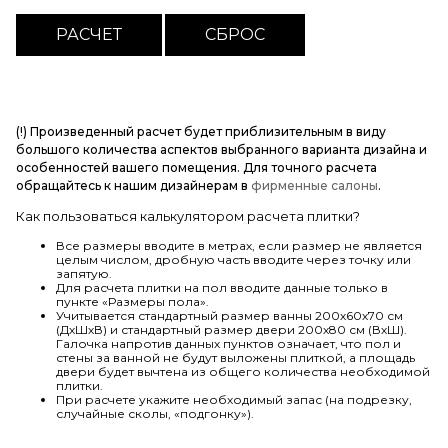
(!) Произведенный расчет будет приблизительным в виду
большого количества аспектов выбранного варианта дизайна и
особенностей вашего помещения. Для точного расчета
обращайтесь к нашим дизайнерам в
фирменные салоны
.
Как пользоваться калькулятором расчета плитки?
Все размеры вводите в метрах, если размер не является
целым числом, дробную часть вводите через точку или
запятую.
Для расчета плитки на пол вводите данные только в
пункте «Размеры пола».
Учитывается стандартный размер ванны 200х60х70 см
(ДхШхВ) и стандартный размер двери 200х80 см (ВхШ).
Галочка напротив данных пунктов означает, что пол и
стены за ванной не будут выложены плиткой, а площадь
двери будет вычтена из общего количества необходимой
плитки.
При расчете укажите необходимый запас (на подрезку,
случайные сколы, «подгонку»).