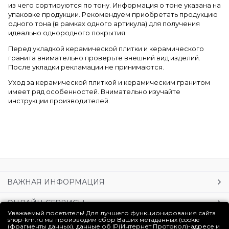
из чего сортируются по тону. Информация о тоне указана на
упаковке продукции. Рекомендуем приобретать продукцию
одного тона (в рамках одного артикула) для получения
идеально однородного покрытия.
Перед укладкой керамической плитки и керамического
гранита внимательно проверьте внешний вид изделий.
После укладки рекламации не принимаются.
Уход за керамической плиткой и керамическим гранитом
имеет ряд особенностей. Внимательно изучайте
инструкции производителей.
ВАЖНАЯ ИНФОРМАЦИЯ
ОНЛАЙН-СЕРВИСЫ
Уважаемый посетитель! Для лучшего функционирования сайта
shop-km.ru мы производим сбор Ваших метаданных (cookie
УСЛУГИ
(фрагменты данных), данные об IP(Интернет Протокол)-адресе и