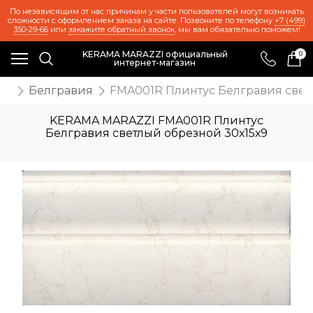
По независящим от нас причинам у части пользователей могут возникать
сложности с оформлением заказа на сайте. Позвоните по телефону
+7 (499)
350-29-66
или
закажите обратный звонок
, мы вам обязательно поможем!
KERAMA MARAZZI официальный
0
интернет-магазин
ия
Белгравия
FMA001R Плинтус Белгравия свет
KERAMA MARAZZI FMA001R Плинтус
Белгравия светлый обрезной 30х15х9