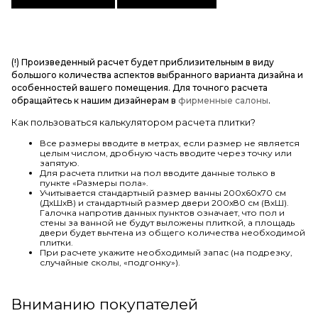
(!) Произведенный расчет будет приблизительным в виду
большого количества аспектов выбранного варианта дизайна и
особенностей вашего помещения. Для точного расчета
обращайтесь к нашим дизайнерам в
фирменные салоны
.
Как пользоваться калькулятором расчета плитки?
Все размеры вводите в метрах, если размер не является
целым числом, дробную часть вводите через точку или
запятую.
Для расчета плитки на пол вводите данные только в
пункте «Размеры пола».
Учитывается стандартный размер ванны 200х60х70 см
(ДхШхВ) и стандартный размер двери 200х80 см (ВхШ).
Галочка напротив данных пунктов означает, что пол и
стены за ванной не будут выложены плиткой, а площадь
двери будет вычтена из общего количества необходимой
плитки.
При расчете укажите необходимый запас (на подрезку,
случайные сколы, «подгонку»).
Вниманию покупателей