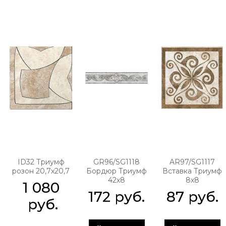
ID32 Триумф
GR96/SG1118
AR97/SG1117
розон 20,7х20,7
Бордюр Триумф
Вставка Триумф
42х8
8х8
1 080
172
 руб.
87
 руб.
 руб.