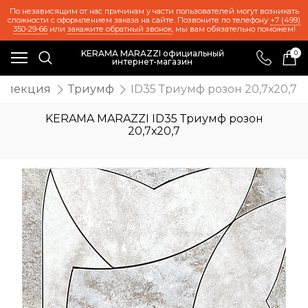
По независящим от нас причинам у части пользователей могут возникать
сложности с оформлением заказа на сайте. Позвоните по телефону
+7 (499)
350-29-66
или
закажите обратный звонок
, мы вам обязательно поможем!
KERAMA MARAZZI официальный
0
интернет-магазин
оллекция
Триумф
ID35 Триумф розон 20,7х20,7
KERAMA MARAZZI ID35 Триумф розон
20,7х20,7