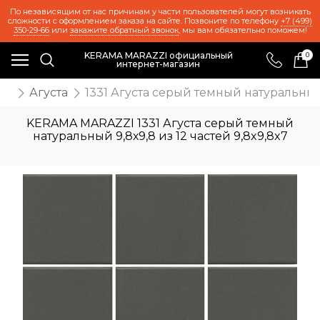
По независящим от нас причинам у части пользователей могут возникать
сложности с оформлением заказа на сайте. Позвоните по телефону
+7 (499)
350-29-66
или
закажите обратный звонок
, мы вам обязательно поможем!
KERAMA MARAZZI официальный
0
интернет-магазин
ия
Агуста
1331 Агуста серый темный натуральный 9
KERAMA MARAZZI 1331 Агуста серый темный
натуральный 9,8х9,8 из 12 частей 9,8x9,8x7