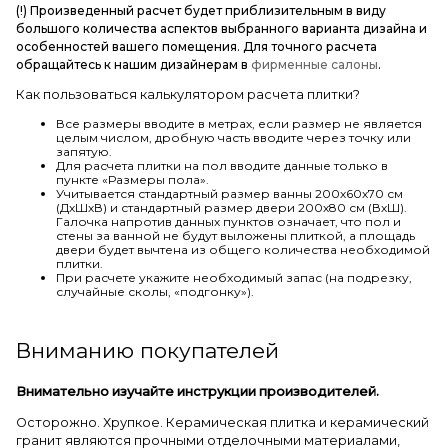
(!) Произведенный расчет будет приблизительным в виду
большого количества аспектов выбранного варианта дизайна и
особенностей вашего помещения. Для точного расчета
обращайтесь к нашим дизайнерам в
фирменные салоны
.
Как пользоваться калькулятором расчета плитки?
Все размеры вводите в метрах, если размер не является
целым числом, дробную часть вводите через точку или
запятую.
Для расчета плитки на пол вводите данные только в
пункте «Размеры пола».
Учитывается стандартный размер ванны 200х60х70 см
(ДхШхВ) и стандартный размер двери 200х80 см (ВхШ).
Галочка напротив данных пунктов означает, что пол и
стены за ванной не будут выложены плиткой, а площадь
двери будет вычтена из общего количества необходимой
плитки.
При расчете укажите необходимый запас (на подрезку,
случайные сколы, «подгонку»).
Вниманию покупателей
Внимательно изучайте инструкции производителей.
Осторожно. Хрупкое. Керамическая плитка и керамический
гранит являются прочными отделочными материалами,