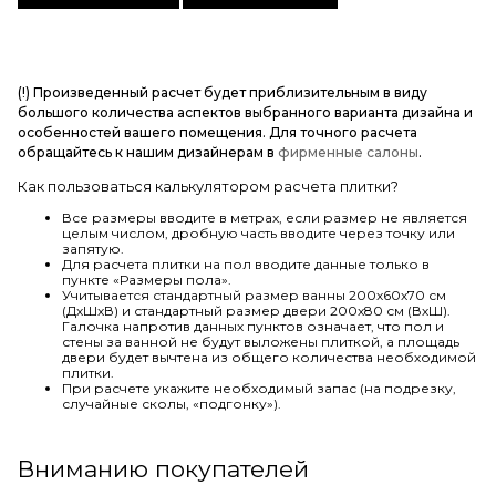
(!) Произведенный расчет будет приблизительным в виду
большого количества аспектов выбранного варианта дизайна и
особенностей вашего помещения. Для точного расчета
обращайтесь к нашим дизайнерам в
фирменные салоны
.
Как пользоваться калькулятором расчета плитки?
Все размеры вводите в метрах, если размер не является
целым числом, дробную часть вводите через точку или
запятую.
Для расчета плитки на пол вводите данные только в
пункте «Размеры пола».
Учитывается стандартный размер ванны 200х60х70 см
(ДхШхВ) и стандартный размер двери 200х80 см (ВхШ).
Галочка напротив данных пунктов означает, что пол и
стены за ванной не будут выложены плиткой, а площадь
двери будет вычтена из общего количества необходимой
плитки.
При расчете укажите необходимый запас (на подрезку,
случайные сколы, «подгонку»).
Вниманию покупателей